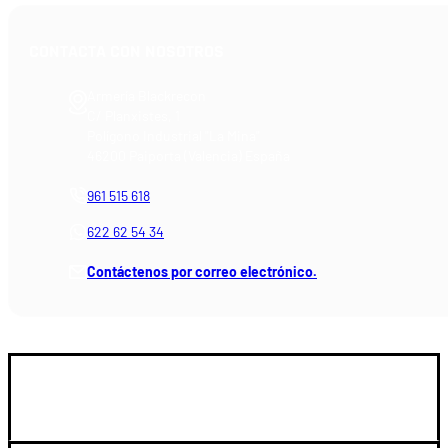
CONTACTA CON NOSOTROS
Armería Blackrecon
C/ Planxistes, 1
Polígono Industrial "La Mina"
46200 Paiporta (Valencia) España
961 515 618
622 62 54 34
Contáctenos por correo electrónico.
GUIA DE COMPRA