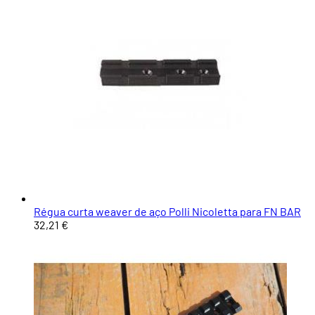
Régua curta weaver de aço Polli Nicoletta para FN BAR
32,21 €