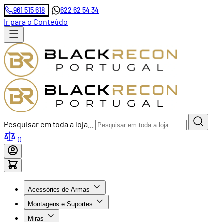
961 515 618
622 62 54 34
Ir para o Conteúdo
Pesquisar em toda a loja...
0
Acessórios de Armas
Montagens e Suportes
Miras