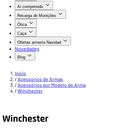
Ar comprimido
Recarga de Munições
Ótica
Caça
Ofertas armería Navidad
Novedades
Blog
Início
/
Acessórios de Armas
/
Acessórios por Modelo de Arma
/
Winchester
Winchester