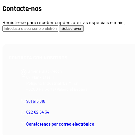
Contacte-nos
Registe-se para receber cupões, ofertas especiais e mais.
Subscrever
CONTACTA CON NOSOTROS
Armería Blackrecon
C/ Planxistes, 1
Polígono Industrial "La Mina"
46200 Paiporta (Valencia) España
961 515 618
622 62 54 34
Contáctenos por correo electrónico.