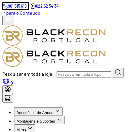
961 515 618
622 62 54 34
Ir para o Conteúdo
Pesquisar em toda a loja...
0
Acessórios de Armas
Montagens e Suportes
Miras