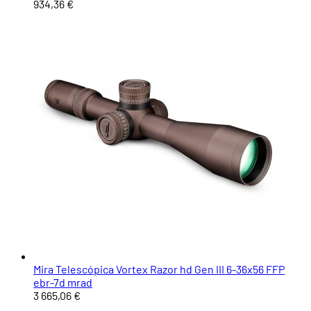
934,36 €
Mira Telescópica Vortex Razor hd Gen III 6-36x56 FFP
ebr-7d mrad
3 665,06 €