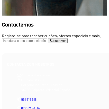
Contacte-nos
Registe-se para receber cupões, ofertas especiais e mais.
Subscrever
CONTACTA CON NOSOTROS
Armería Blackrecon
C/ Planxistes, 1
Polígono Industrial "La Mina"
46200 Paiporta (Valencia) España
961 515 618
622 62 54 34