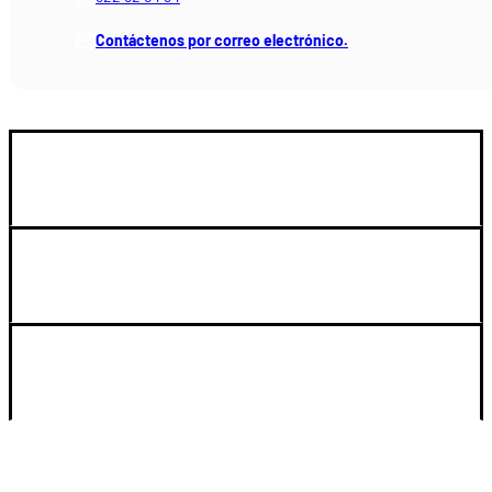
Contáctenos por correo electrónico.
GUIA DE COMPRA
LEGAL Y SOPORTE
SU CUENTA