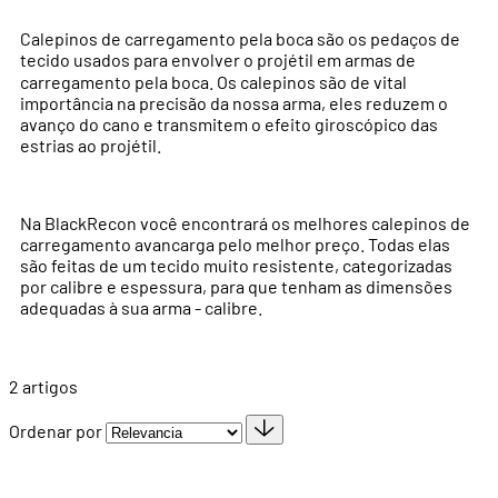
Calepinos de carregamento pela boca são os pedaços de
tecido usados
para envolver o proj
é
til em armas de
carregamento pela boca. Os calepinos s
ã
o de vital
import
â
ncia na precis
ã
o da nossa arma, eles reduzem o
avan
ç
o do cano e transmitem o efeito girosc
ó
pico das
estrias ao proj
é
til.
Na BlackRecon você encontrará os melhores calepinos de
carregamento avancarga pelo melhor preço. Todas elas
são feitas de um tecido muito resistente, categorizadas
por calibre e espessura, para que tenham as dimensões
adequadas à sua arma - calibre.
2
artigos
Ordenar por