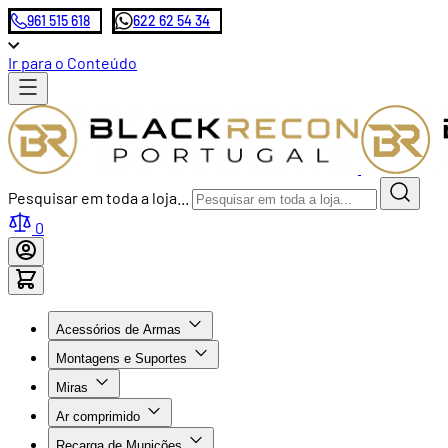
961 515 618
622 62 54 34
Ir para o Conteúdo
Pesquisar em toda a loja...
0
Acessórios de Armas
Montagens e Suportes
Miras
Ar comprimido
Recarga de Munições