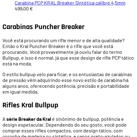
Carabina PCP KRAL Breaker Sintética calibre 4,5mm
499,00 €
Carabinas Puncher Breaker
Você está procurando um rifle menor e de alta qualidade?
Então o Kral Puncher Breaker é o rifle que você está
procurando. Você provavelmente já ouviu falar do termo
Bullpup, e isso é normal, já que esse design de rifle PCP tático
está na moda.
O estilo bullpup veio para ficar, e os entusiastas de carabinas
de pressão vêm adquirindo esse novo estilo de carabina há
alguns anos, oferecendo potência, precisão e portabilidade
em igual medida.
Rifles Kral Bullpup
A
série Breaker da Kral
é sinônimo de bullpup, potência e
design espetacular. Dependendo do seu gosto, você pode
comprar esses rifles compactos, com design tático, com
coronha de madeira ou sintética, e canos preto-azulados ou