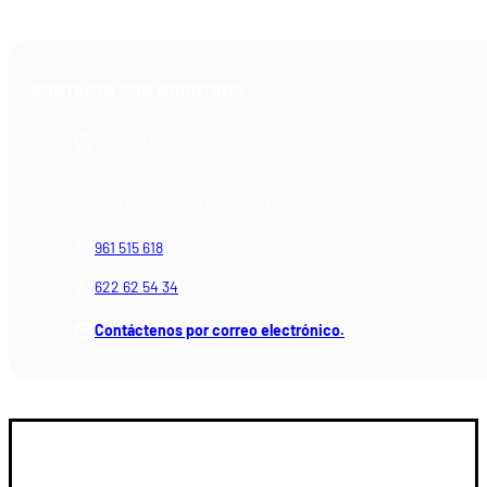
CONTACTA CON NOSOTROS
Armería Blackrecon
C/ Planxistes, 1
Polígono Industrial "La Mina"
46200 Paiporta (Valencia) España
961 515 618
622 62 54 34
Contáctenos por correo electrónico.
GUIA DE COMPRA