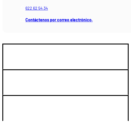
622 62 54 34
Contáctenos por correo electrónico.
GUIA DE COMPRA
LEGAL Y SOPORTE
SU CUENTA