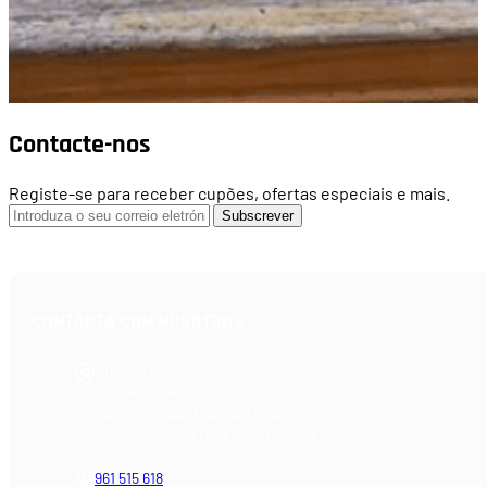
Contacte-nos
Registe-se para receber cupões, ofertas especiais e mais.
Subscrever
CONTACTA CON NOSOTROS
Armería Blackrecon
C/ Planxistes, 1
Polígono Industrial "La Mina"
46200 Paiporta (Valencia) España
961 515 618