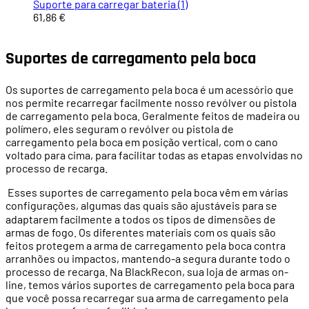
Suporte para carregar bateria (1)
61,86 €
Suportes de carregamento pela boca
Os suportes de carregamento pela boca é um acessório que
nos permite recarregar facilmente nosso revólver ou pistola
de carregamento pela boca. Geralmente feitos de madeira ou
polímero, eles seguram o revólver ou pistola de
carregamento pela boca em posição vertical, com o cano
voltado para cima, para facilitar todas as etapas envolvidas no
processo de recarga.
Esses suportes de carregamento pela boca vêm em várias
configurações, algumas das quais são ajustáveis
para se
adaptarem facilmente a todos os tipos de dimens
õ
es de
armas de fogo. Os diferentes materiais com os quais s
ã
o
feitos protegem a arma de carregamento pela boca contra
arranh
õ
es ou impactos, mantendo-a segura durante todo o
processo de recarga. Na BlackRecon, sua loja de armas on-
line, temos v
á
rios suportes de carregamento pela boca para
que voc
ê
possa recarregar sua arma de carregamento pela