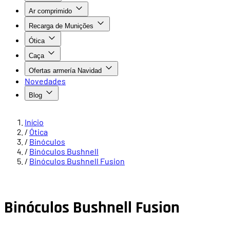
Ar comprimido
Recarga de Munições
Ótica
Caça
Ofertas armería Navidad
Novedades
Blog
Início
/
Ótica
/
Binóculos
/
Binóculos Bushnell
/
Binóculos Bushnell Fusion
Binóculos Bushnell Fusion