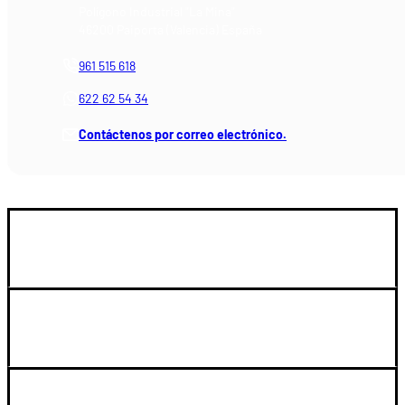
Polígono Industrial "La Mina"
46200 Paiporta (Valencia) España
961 515 618
622 62 54 34
Contáctenos por correo electrónico.
GUIA DE COMPRA
LEGAL Y SOPORTE