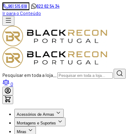
961 515 618
622 62 54 34
Ir para o Conteúdo
Pesquisar em toda a loja...
0
Acessórios de Armas
Montagens e Suportes
Miras