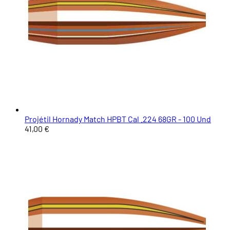
Projétil Hornady Match HPBT Cal .224 68GR - 100 Und
41,00 €