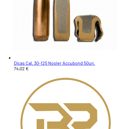
Dicas Cal. 30-125 Nosler Accubond 50un.
74,02 €