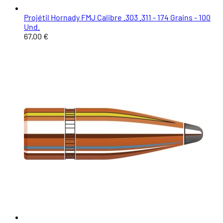
Projétil Hornady FMJ Calibre .303 .311 - 174 Grains - 100
Und.
67,00 €