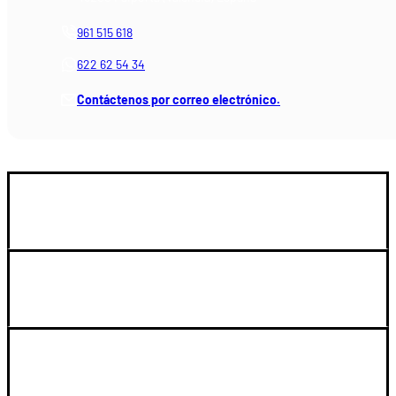
961 515 618
622 62 54 34
Contáctenos por correo electrónico.
GUIA DE COMPRA
LEGAL Y SOPORTE
SU CUENTA