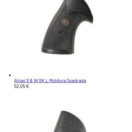
Alças S & W SK.L Moldura Quadrada
52,05 €