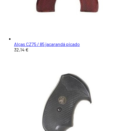
Alças CZ75 / 85 jacarandá picado
32,14 €