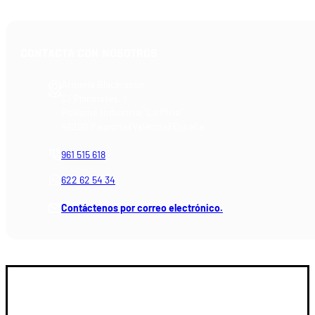
CONTACTA CON NOSOTROS
Armería Blackrecon
C/ Planxistes, 1
Polígono Industrial "La Mina"
46200 Paiporta (Valencia) España
961 515 618
622 62 54 34
Contáctenos por correo electrónico.
GUIA DE COMPRA