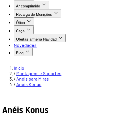
Ar comprimido
Recarga de Munições
Ótica
Caça
Ofertas armería Navidad
Novedades
Blog
Início
/
Montagens e Suportes
/
Anéis para Miras
/
Anéis Konus
Anéis Konus