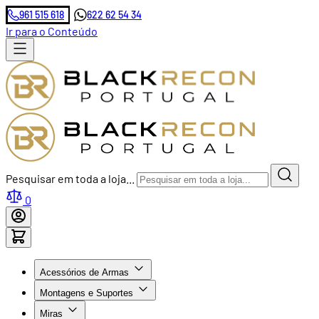
961 515 618
622 62 54 34
Ir para o Conteúdo
Pesquisar em toda a loja...
0
Acessórios de Armas
Montagens e Suportes
Miras