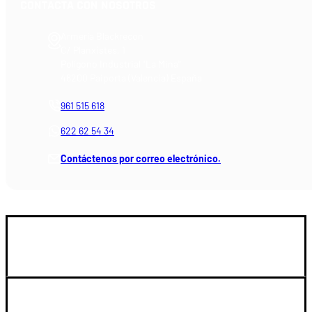
CONTACTA CON NOSOTROS
Armería Blackrecon
C/ Planxistes, 1
Polígono Industrial "La Mina"
46200 Paiporta (Valencia) España
961 515 618
622 62 54 34
Contáctenos por correo electrónico.
GUIA DE COMPRA
LEGAL Y SOPORTE