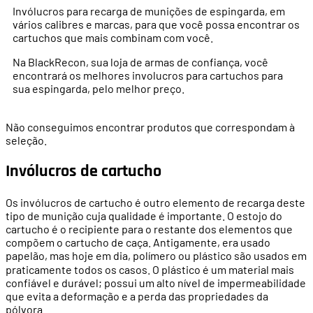
Invólucros para recarga de munições de espingarda, em
vários calibres e marcas, para que você possa encontrar os
cartuchos que mais combinam com você.
Na BlackRecon, sua loja de armas de confiança, você
encontrará os melhores involucros para cartuchos para
sua espingarda, pelo melhor preço.
Não conseguimos encontrar produtos que correspondam à
seleção.
Invólucros de cartucho
Os invólucros de cartucho é outro elemento de recarga deste
tipo de munição cuja qualidade é importante. O estojo do
cartucho é o recipiente para o restante dos elementos que
compõem o cartucho de caça. Antigamente, era usado
papelão, mas hoje em dia, polímero ou plástico são usados
em
praticamente todos os casos. O pl
á
stico
é
um material mais
confi
á
vel e dur
á
vel; possui um alto n
í
vel de impermeabilidade
que evita a deforma
çã
o e a perda das propriedades da
p
ó
lvora.