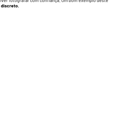
ver fotografar com confiança. Um bom exemplo deste
 discreto.