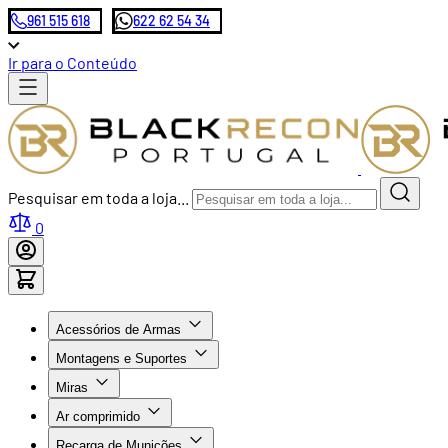
961 515 618
622 62 54 34
Ir para o Conteúdo
Pesquisar em toda a loja...
0
Acessórios de Armas
Montagens e Suportes
Miras
Ar comprimido
Recarga de Munições