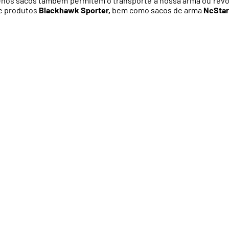
s sacos também permitem o transporte a nossa arma ou revól
de produtos
Blackhawk Sporter,
bem como sacos de arma
NcStar