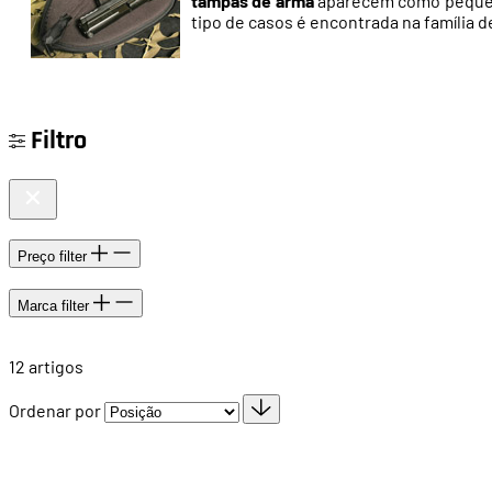
tampas de arma
aparecem como pequeno
tipo de casos é encontrada na família 
Filtro
Preço
filter
Marca
filter
12
artigos
Ordenar por