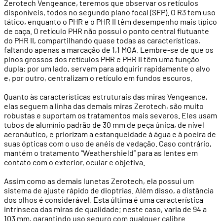
Zerotech Vengeance, teremos que observar os retículos
disponíveis, todos no segundo plano focal (SFP). O R3 tem uso
tático, enquanto o PHR e o PHR II têm desempenho mais típico
de caça. O retículo PHR não possui o ponto central flutuante
do PHR II, compartilhando quase todas as características,
faltando apenas a marcação de 1,1 MOA. Lembre-se de que os
pinos grossos dos retículos PHR e PHR II têm uma função
dupla: por um lado, servem para adquirir rapidamente o alvo
e, por outro, centralizam o retículo em fundos escuros.
Quanto às características estruturais das miras Vengeance,
elas seguem a linha das demais miras Zerotech, são muito
robustas e suportam os tratamentos mais severos. Eles usam
tubos de alumínio padrão de 30 mm de peça única, de nível
aeronáutico, e priorizam a estanqueidade à água e à poeira de
suas ópticas com o uso de anéis de vedação. Caso contrário,
mantém o tratamento “Weathershield” para as lentes em
contato com o exterior, ocular e objetiva.
Assim como as demais lunetas Zerotech, ela possui um
sistema de ajuste rápido de dioptrias. Além disso, a distância
dos olhos é considerável. Esta última é uma característica
intrínseca das miras de qualidade; neste caso, varia de 94 a
103 mm, garantindo uso seguro com qualquer calibre.