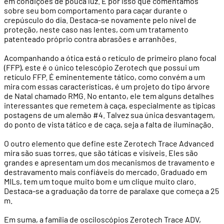
em condições de pouca luz. É por isso que comentamos
sobre seu bom comportamento para caçar durante o
crepúsculo do dia. Destaca-se novamente pelo nível de
proteção, neste caso nas lentes, com um tratamento
patenteado próprio contra abrasões e arranhões.
Acompanhando a ótica está o retículo de primeiro plano focal
(FFP), este é o único telescópio Zerotech que possui um
retículo FFP. É eminentemente tático, como convém a um
mira com essas características, é um projeto do tipo árvore
de Natal chamado RMG. No entanto, ele tem alguns detalhes
interessantes que remetem à caça, especialmente as típicas
postagens de um alemão #4. Talvez sua única desvantagem,
do ponto de vista tático e de caça, seja a falta de iluminação.
O outro elemento que define este Zerotech Trace Advanced
mira são suas torres, que são táticas e visíveis. Eles são
grandes e apresentam um dos mecanismos de travamento e
destravamento mais confiáveis ​​do mercado. Graduado em
MILs, tem um toque muito bom e um clique muito claro.
Destaca-se a graduação da torre de paralaxe que começa a 25
m.
Em suma, a família de osciloscópios Zerotech Trace ADV,