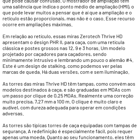
que pode causar confusão. O mostrador de ampliação tem
uma saliência que indica o ponto médio de ampliação (HMI), o
que pode levar muitos a pensar que é aí que a ampliação e o
retículo estão proporcionais, mas não é o caso. Esse recurso
ocorre em ampliações máximas.
Em relação ao retículo, essas miras Zerotech Thrive HD
apresentam o design PHR II, para caça, com uma retícula
clássica e postes grossos nas 12, 9 e 3 horas. Um modelo
projetado por caçadores para caçadores, sendo
minimamente intrusivo e lembrando um pouco o alemão #4.
Este é um design de stalking, como podemos ver pelas
marcas de queda. Há duas versões, com e sem iluminação.
As torres das miras Thrive HD têm tampas, como convém aos
modelos destinados à caça, e são graduadas em MOAs com
um passo por clique de 0,25 MOAs. Realmente uma correção
muito precisa, 7,27 mm a 100 m. O clique é muito claro e
audível, com dureza adequada para operar em condições
adversas.
As torres são típicas torres de caça equipadas com tampas de
segurança. A redefinição é especialmente fácil, pois requer
apenas uma moeda. Quanto ao seu funcionamento, eles têm