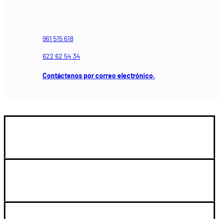
Polígono Industrial "La Mina"
46200 Paiporta (Valencia) España
961 515 618
622 62 54 34
Contáctenos por correo electrónico.
GUIA DE COMPRA
LEGAL Y SOPORTE