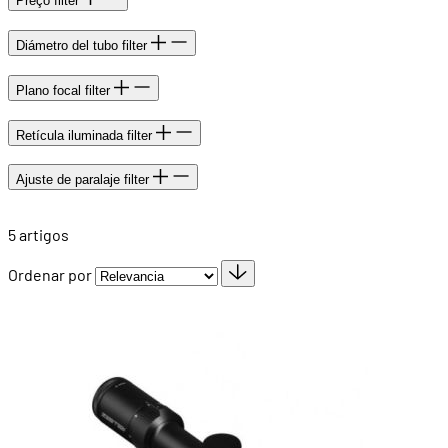
Preço
filter
Diámetro del tubo
filter
Plano focal
filter
Retícula iluminada
filter
Ajuste de paralaje
filter
5
artigos
Ordenar por