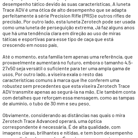
desempenho tático devido às suas características. A luneta
Trace ADV é uma ótica de alto desempenho que se adapta
perfeitamente à série Precision Rifle (PRS) e outros rifles de
precisão. Por outro lado, esta luneta Zerotech pode ser usada
como uma luneta de perseguição extrema. Já faz alguns anos
que há uma tendência clara em direção ao uso de miras
táticas e esportivas para esse tipo de caça que está
crescendo em nosso país.
Até o momento, esta família tem apenas uma referência, que
provavelmente aumentará no futuro, embora o tamanho 4,5-
27x50 seja versátil o suficiente para ter uma ampla gama de
usos. Por outro lado, a viseira exala o resto das
características comuns à marca que lhe conferem uma
robustez sem precedentes que esta viseira Zerotech Trace
ADV transmite apenas ao segurá-la na mão. Ele também conta
com detalhes que reforçam essa mensagem, como as tampas
de alumínio, o tubo de 30 mm e seu peso.
Obviamente, considerando as distâncias nas quais o mira
Zerotech Trace Advanced operará, uma óptica
correspondente é necessária. É de alta qualidade, com
imagens claras, brilhantes e nítidas, e tem bom desempenho