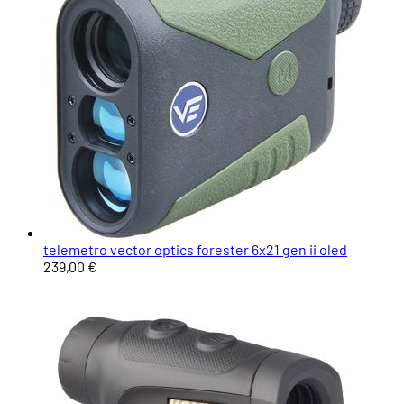
telemetro vector optics forester 6x21 gen ii oled
239,00 €