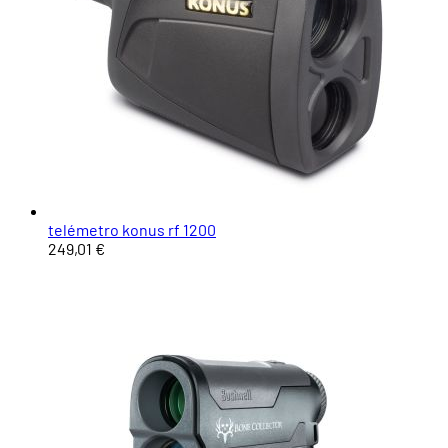
telémetro konus rf 1200
249,01 €