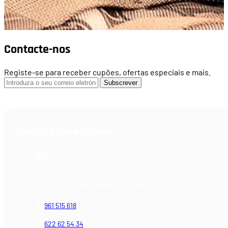
Contacte-nos
Registe-se para receber cupões, ofertas especiais e mais.
Subscrever
CONTACTA CON NOSOTROS
Armería Blackrecon
C/ Planxistes, 1
Polígono Industrial "La Mina"
46200 Paiporta (Valencia) España
961 515 618
622 62 54 34