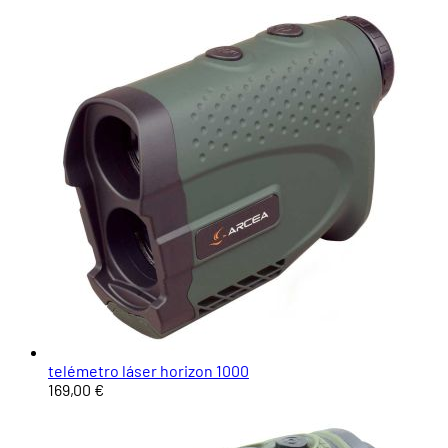
telémetro láser horizon 1000
169,00 €