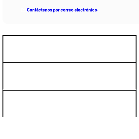
Contáctenos por correo electrónico.
GUIA DE COMPRA
LEGAL Y SOPORTE
SU CUENTA