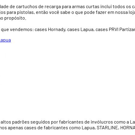
iedade de cartuchos de recarga para armas curtas inclui todos
s para pistolas, então você sabe o que pode fazer em nossa loja
o propósito.
 que vendemos: cases Hornady, cases Lapua, cases PRVI Partizan
Lapua
s altos padrões seguidos por fabricantes de invólucros como a La
mos apenas cases de fabricantes como Lapua, STARLINE, HORNADY