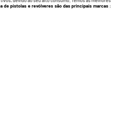
ortivos, devido ao seu alto consumo. Temos as melhores
a de pistolas e revólveres são das principais marcas
: