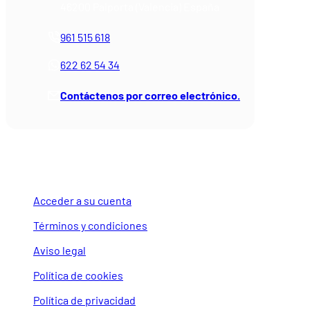
46200 Paiporta (Valencia) España
961 515 618
622 62 54 34
Contáctenos por correo electrónico.
SU CUENTA
Acceder a su cuenta
Términos y condiciones
Aviso legal
Política de cookies
Política de privacidad