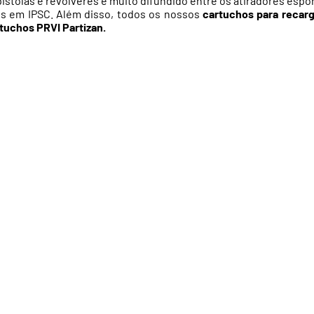
istolas e revólveres é muito difundido entre os atiradores esp
os em IPSC. Além disso, todos os nossos
cartuchos para recarg
rtuchos
PRVI
Partizan.