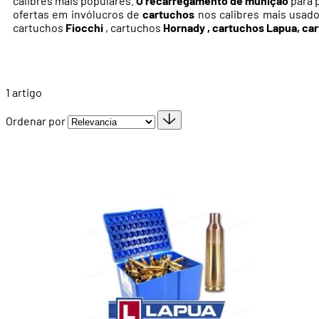
calibres mais populares.
O recarregamento de munição
para p
ofertas em invólucros de
cartuchos
nos calibres mais usad
cartuchos
Fiocchi
, cartuchos
Hornady
, cartuchos Lapua, ca
1
artigo
Ordenar por