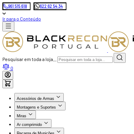
961 515 618
622 62 54 34
Ir para o Conteúdo
Pesquisar em toda a loja...
0
Acessórios de Armas
Montagens e Suportes
Miras
Ar comprimido
Recarga de Munições