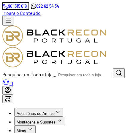
961 515 618
622 62 54 34
Ir para o Conteúdo
Pesquisar em toda a loja...
0
Acessórios de Armas
Montagens e Suportes
Miras