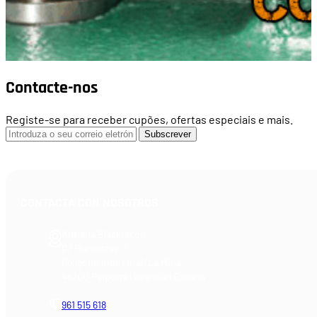
Contacte-nos
Registe-se para receber cupões, ofertas especiais e mais.
Subscrever
CONTACTA CON NOSOTROS
Armería Blackrecon
C/ Planxistes, 1
Polígono Industrial "La Mina"
46200 Paiporta (Valencia) España
961 515 618