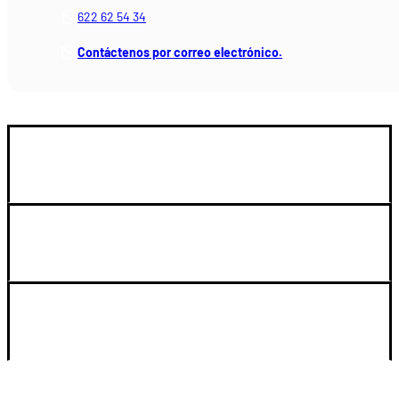
622 62 54 34
Contáctenos por correo electrónico.
GUIA DE COMPRA
LEGAL Y SOPORTE
SU CUENTA