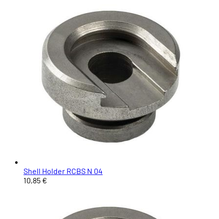
Shell Holder RCBS N 04
10,85 €