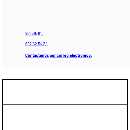
Armería Blackrecon
C/ Planxistes, 1
Polígono Industrial "La Mina"
46200 Paiporta (Valencia) España
961 515 618
622 62 54 34
Contáctenos por correo electrónico.
GUIA DE COMPRA
LEGAL Y SOPORTE