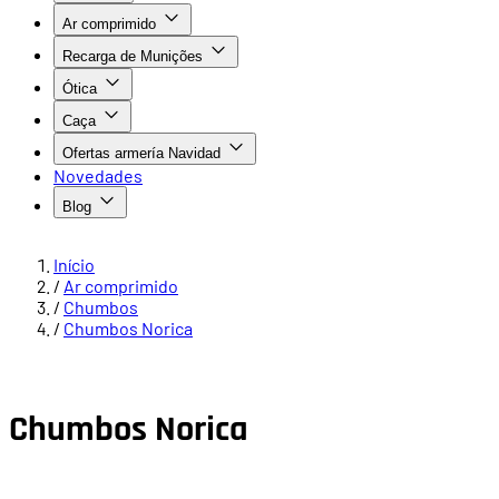
Ar comprimido
Recarga de Munições
Ótica
Caça
Ofertas armería Navidad
Novedades
Blog
Início
/
Ar comprimido
/
Chumbos
/
Chumbos Norica
Chumbos Norica