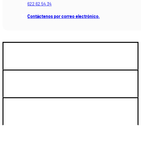
622 62 54 34
Contáctenos por correo electrónico.
GUIA DE COMPRA
LEGAL Y SOPORTE
SU CUENTA