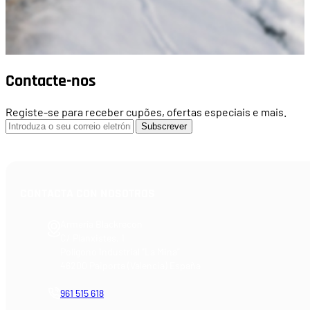
Contacte-nos
Registe-se para receber cupões, ofertas especiais e mais.
Subscrever
CONTACTA CON NOSOTROS
Armería Blackrecon
C/ Planxistes, 1
Polígono Industrial "La Mina"
46200 Paiporta (Valencia) España
961 515 618