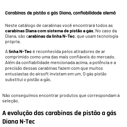
Carabinas de pistão a gás Diana, confiabilidade alemã
Neste catálogo de carabinas você encontrará todos as
carabinas Diana com sistema de pistão a gás
. No caso da
Diana, são c
arabinas da linha N-Tec
, que usam tecnologia
própria.
A
linha N-Tec
é reconhecida pelos atiradores de ar
comprimido como uma das mais confiáveis
do mercado.
Al
m da confiabilidade mencionada acima, a pot
ncia e a
é
ê
precis
o dessas carabinas fazem com que muitos
ã
entusiastas do airsoft invistam em um. O gás pist
o
ã
substitui o pist
o a g
s.
ã
á
Não conseguimos encontrar produtos que correspondam à
seleção.
A evolução das carabinas de pistão a gás
Diana N-Tec