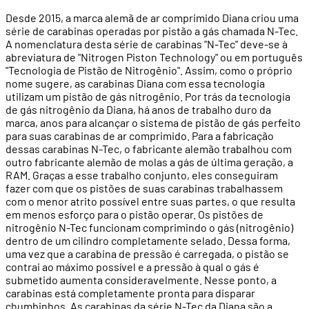
Desde 2015, a marca alemã de ar comprimido Diana criou uma
série de carabinas operadas por pistão a gás chamada N-Tec.
A nomenclatura desta série de carabinas "N-Tec" deve-se à
abreviatura de "Nitrogen Piston Technology" ou em português
"Tecnologia de Pistão de Nitrogênio". Assim, como o próprio
nome sugere, as carabinas Diana com essa tecnologia
utilizam um pistão de gás nitrogênio. Por trás da tecnologia
de gás nitrogênio da Diana, há anos de trabalho duro da
marca, anos para alcançar o sistema de pistão de gás perfeito
para suas carabinas de ar comprimido. Para a fabricação
dessas carabinas N-Tec, o fabricante alemão trabalhou com
outro fabricante alemão de molas a gás de última geração, a
RAM. Graças a esse trabalho conjunto, eles conseguiram
fazer com que os pistões de suas carabinas trabalhassem
com o menor atrito possível entre suas partes, o que resulta
em menos esforço para o pistão operar. Os pistões de
nitrogênio N-Tec funcionam comprimindo o gás (nitrogênio)
dentro de um cilindro completamente selado. Dessa forma,
uma vez que a carabina de pressão é carregada, o pistão se
contrai ao máximo possível e a pressão à qual o gás é
submetido aumenta consideravelmente. Nesse ponto, a
carabinas está completamente pronta para disparar
chumbinhos. As carabinas da série N-Tec da Diana são a