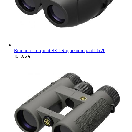
Binóculo Leupold BX-1 Rogue compact10x25
154,85 €