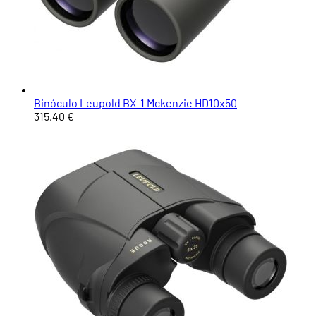
Binóculo Leupold BX-1 Mckenzie HD10x50
315,40 €