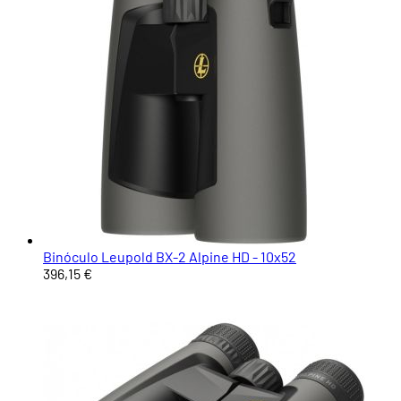
Binóculo Leupold BX-2 Alpine HD - 10x52
396,15 €