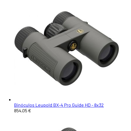
Binóculos Leupold BX-4 Pro Guide HD - 8x32
854,05 €