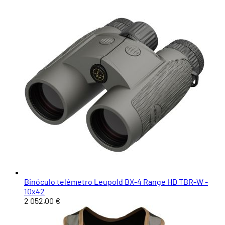
Binóculo telémetro Leupold BX-4 Range HD TBR-W -
10x42
2 052,00 €