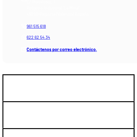
C/ Planxistes, 1
Polígono Industrial "La Mina"
46200 Paiporta (Valencia) España
961 515 618
622 62 54 34
Contáctenos por correo electrónico.
GUIA DE COMPRA
LEGAL Y SOPORTE