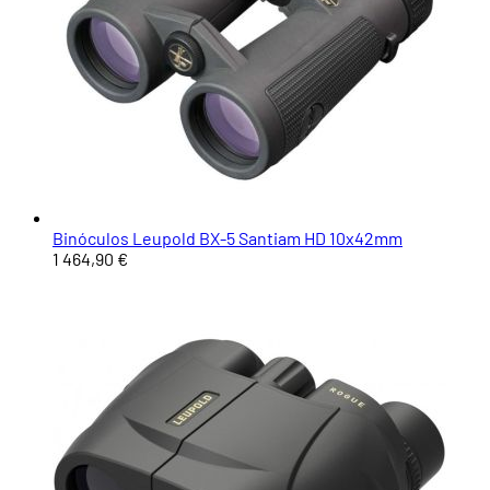
Binóculos Leupold BX-5 Santiam HD 10x42mm
1 464,90 €