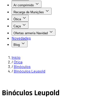
Ar comprimido
Recarga de Munições
Ótica
Caça
Ofertas armería Navidad
Novedades
Blog
Início
/
Ótica
/
Binóculos
/
Binóculos Leupold
Binóculos Leupold