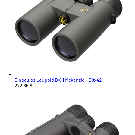
Binóculos Leupold BX-1 Mckenzie HD8x42
272,65 €