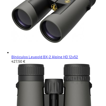
Binóculos Leupold BX-2 Alpine HD 12x52
427,50 €