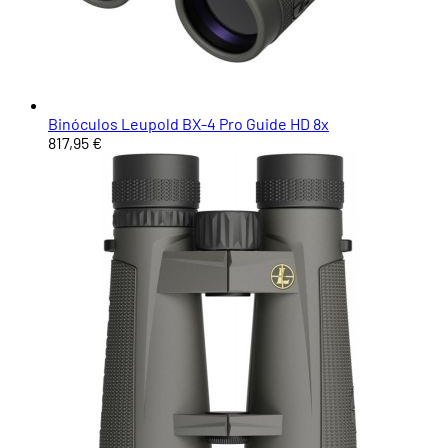
Binóculos Leupold BX-4 Pro Guide HD 8x
817,95 €