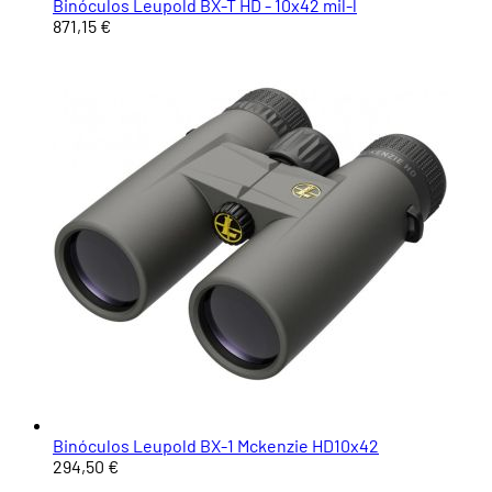
Binóculos Leupold BX-T HD - 10x42 mil-l
871,15 €
Binóculos Leupold BX-1 Mckenzie HD10x42
294,50 €