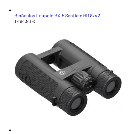
Binóculos Leupold BX-5 Santiam HD 8x42
1 464,90 €