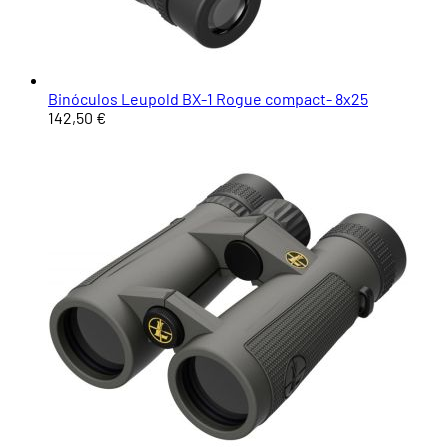
Binóculos Leupold BX-1 Rogue compact- 8x25
142,50 €