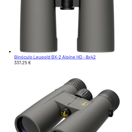
Binóculo Leupold BX-2 Alpine HD - 8x42
337,25 €