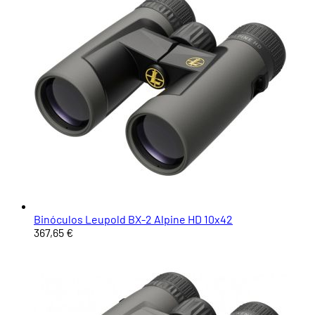
Binóculos Leupold BX-2 Alpine HD 10x42
367,65 €