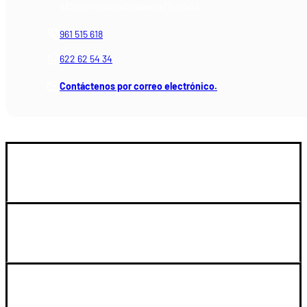
46200 Paiporta (Valencia) España
961 515 618
622 62 54 34
Contáctenos por correo electrónico.
GUIA DE COMPRA
LEGAL Y SOPORTE
SU CUENTA