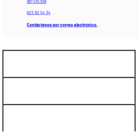
961 515 618
622 62 54 34
Contáctenos por correo electrónico.
GUIA DE COMPRA
LEGAL Y SOPORTE
SU CUENTA