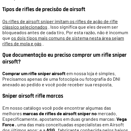
Tipos de rifles de precisão de airsoft
Os rifles de airsoft sniper imitam os rifles de ação de rifle
clássico selecionados
. Isso significa que eles devem ser
bloqueados antes de cada tiro. Por esta razão, não é incomum
que
os dois tipos mais comuns de sistema nesta área sejam
rifles de mola e gás
.
Que documentação eu preciso comprar um rifle sniper
airsoft?
Comprar um rifle sniper airsoft
em nossa loja é simples.
Precisamos apenas de uma fotocópia ou fotografia do DNI
anexado ao pedido e você pode receber sua resposta.
Sniper airsoft rifle marcas
Em nosso catálogo você pode encontrar algumas das
melhores
marcas de rifles de airsoft sniper no
mercado.
Especificamente, apostamos em duas grandes marcas:
Vega
Force
, uma das mais conceituadas especialistas em Airsoft
dos últimos anos; e a
ASG
, fabricante conhecida pelos baixos