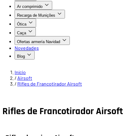
Ar comprimido
Recarga de Munições
Ótica
Caça
Ofertas armería Navidad
Novedades
Blog
Início
/
Airsoft
/
Rifles de Francotirador Airsoft
Rifles de Francotirador Airsoft