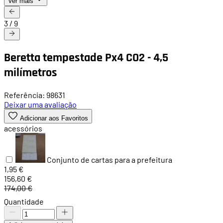
Ver mais
3
/
9
Beretta tempestade Px4 CO2 - 4,5
milímetros
Referência: 98631
Deixar uma avaliação
Adicionar aos Favoritos
acessórios
Conjunto de cartas para a prefeitura
1,95 €
156,60 €
174,00 €
Quantidade