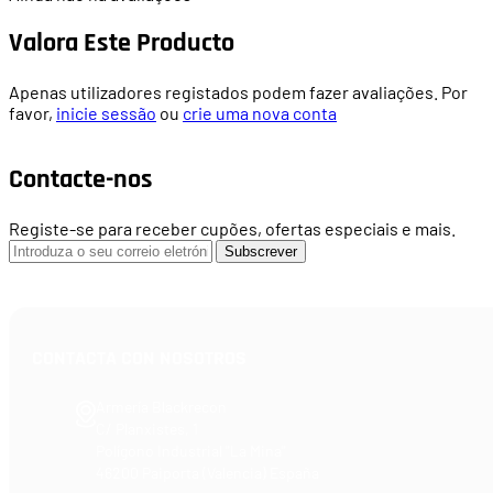
Valora Este Producto
Apenas utilizadores registados podem fazer avaliações. Por
favor,
inicie sessão
ou
crie uma nova conta
Contacte-nos
Registe-se para receber cupões, ofertas especiais e mais.
Subscrever
CONTACTA CON NOSOTROS
Armería Blackrecon
C/ Planxistes, 1
Polígono Industrial "La Mina"
46200 Paiporta (Valencia) España