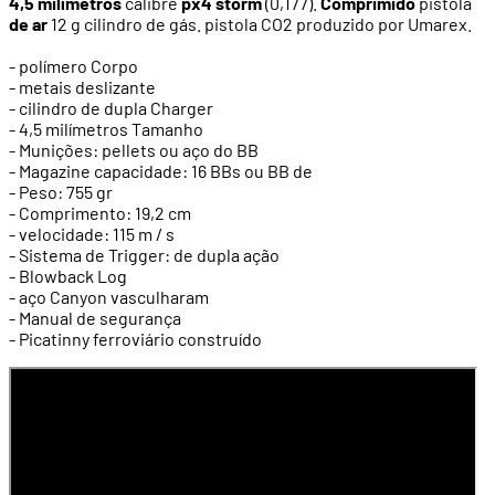
4,5 milímetros
calibre
px4 storm
(0,177).
Comprimido
pistola
de ar
12 g cilindro de gás. pistola CO2 produzido por Umarex.
- polímero Corpo
- metais deslizante
- cilindro de dupla Charger
- 4,5 milímetros Tamanho
- Munições: pellets ou aço do BB
- Magazine capacidade: 16 BBs ou BB de
- Peso: 755 gr
- Comprimento: 19,2 cm
- velocidade: 115 m / s
- Sistema de Trigger: de dupla ação
- Blowback Log
- aço Canyon vasculharam
- Manual de segurança
- Picatinny ferroviário construído