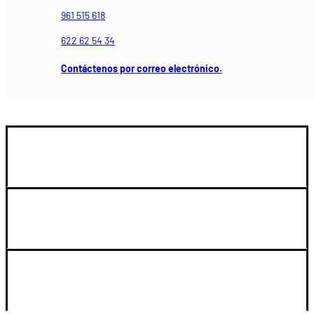
961 515 618
622 62 54 34
Contáctenos por correo electrónico.
GUIA DE COMPRA
LEGAL Y SOPORTE
SU CUENTA