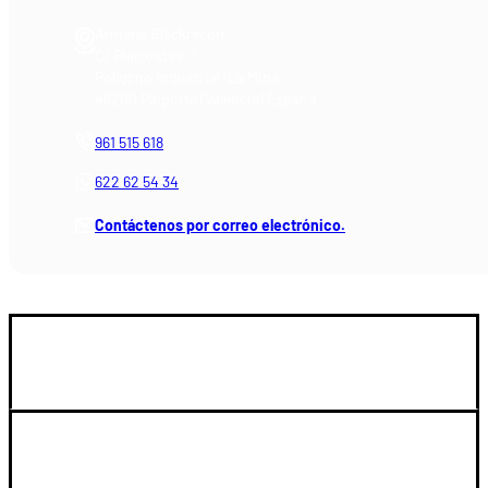
Armería Blackrecon
C/ Planxistes, 1
Polígono Industrial "La Mina"
46200 Paiporta (Valencia) España
961 515 618
622 62 54 34
Contáctenos por correo electrónico.
GUIA DE COMPRA
LEGAL Y SOPORTE