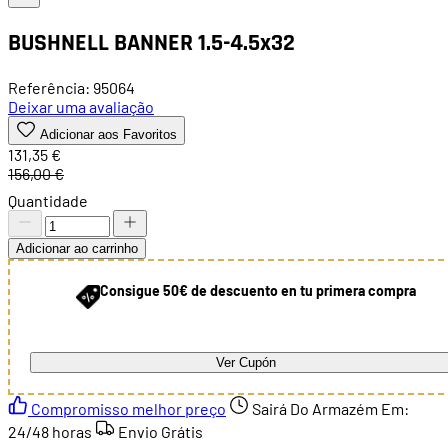
BUSHNELL BANNER 1.5-4.5x32
Referência: 95064
Deixar uma avaliação
Adicionar aos Favoritos
131,35 €
156,00 €
Quantidade
Adicionar ao carrinho
Consigue 50€ de descuento en tu primera compra
Ver Cupón
Compromisso melhor preço
Sairá Do Armazém Em:
24/48 horas
Envio Grátis