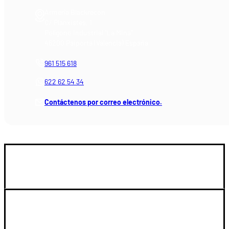
Armería Blackrecon
C/ Planxistes, 1
Polígono Industrial "La Mina"
46200 Paiporta (Valencia) España
961 515 618
622 62 54 34
Contáctenos por correo electrónico.
GUIA DE COMPRA
LEGAL Y SOPORTE