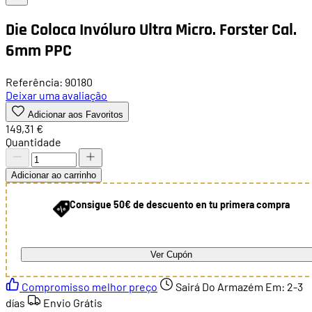
Die Coloca Invóluro Ultra Micro. Forster Cal.
6mm PPC
Referência: 90180
Deixar uma avaliação
Adicionar aos Favoritos
149,31 €
Quantidade
Adicionar ao carrinho
Consigue 50€ de descuento en tu primera compra
Ver Cupón
Compromisso melhor preço
Sairá Do Armazém Em:
2-3
días
Envio Grátis