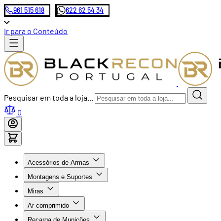
961 515 618
622 62 54 34
Ir para o Conteúdo
Pesquisar em toda a loja...
0
Acessórios de Armas
Montagens e Suportes
Miras
Ar comprimido
Recarga de Munições