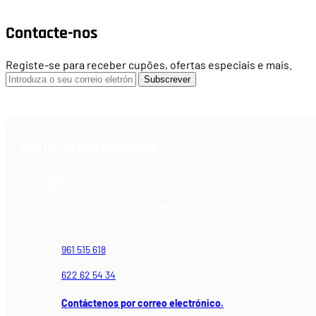
Contacte-nos
Registe-se para receber cupões, ofertas especiais e mais.
Subscrever
CONTACTA CON NOSOTROS
Armería Blackrecon
C/ Planxistes, 1
Polígono Industrial "La Mina"
46200 Paiporta (Valencia) España
961 515 618
622 62 54 34
Contáctenos por correo electrónico.