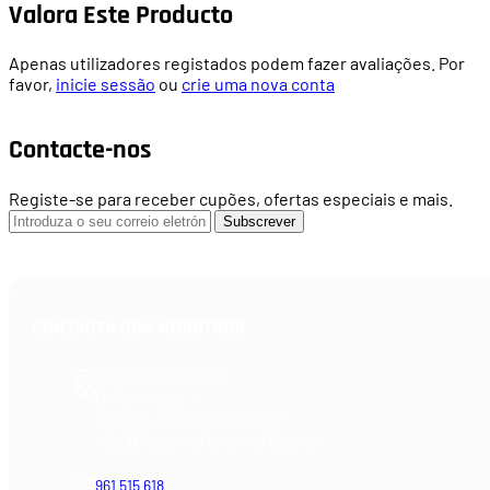
Valora Este Producto
Apenas utilizadores registados podem fazer avaliações. Por
favor,
inicie sessão
ou
crie uma nova conta
Contacte-nos
Registe-se para receber cupões, ofertas especiais e mais.
Subscrever
CONTACTA CON NOSOTROS
Armería Blackrecon
C/ Planxistes, 1
Polígono Industrial "La Mina"
46200 Paiporta (Valencia) España
961 515 618