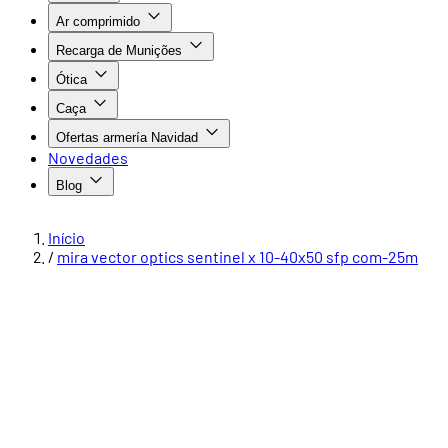
Ar comprimido
Recarga de Munições
Ótica
Caça
Ofertas armería Navidad
Novedades
Blog
Início
/
mira vector optics sentinel x 10-40x50 sfp com-25m