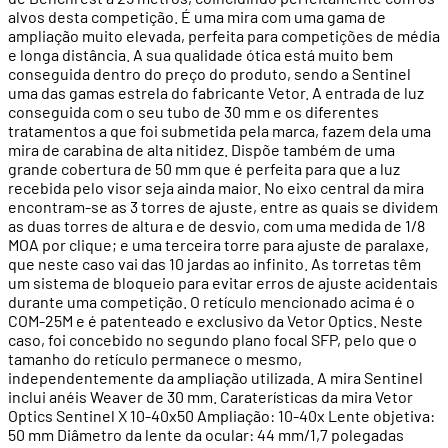
alvos desta competição. É uma mira com uma gama de
ampliação muito elevada, perfeita para competições de média
e longa distância. A sua qualidade ótica está muito bem
conseguida dentro do preço do produto, sendo a Sentinel
uma das gamas estrela do fabricante Vetor. A entrada de luz
conseguida com o seu tubo de 30 mm e os diferentes
tratamentos a que foi submetida pela marca, fazem dela uma
mira de carabina de alta nitidez. Dispõe também de uma
grande cobertura de 50 mm que é perfeita para que a luz
recebida pelo visor seja ainda maior. No eixo central da mira
encontram-se as 3 torres de ajuste, entre as quais se dividem
as duas torres de altura e de desvio, com uma medida de 1/8
MOA por clique; e uma terceira torre para ajuste de paralaxe,
que neste caso vai das 10 jardas ao infinito. As torretas têm
um sistema de bloqueio para evitar erros de ajuste acidentais
durante uma competição. O retículo mencionado acima é o
COM-25M e é patenteado e exclusivo da Vetor Optics. Neste
caso, foi concebido no segundo plano focal SFP, pelo que o
tamanho do retículo permanece o mesmo,
independentemente da ampliação utilizada. A mira Sentinel
inclui anéis Weaver de 30 mm. Caraterísticas da mira Vetor
Optics Sentinel X 10-40x50 Ampliação: 10-40x Lente objetiva:
50 mm Diâmetro da lente da ocular: 44 mm/1,7 polegadas