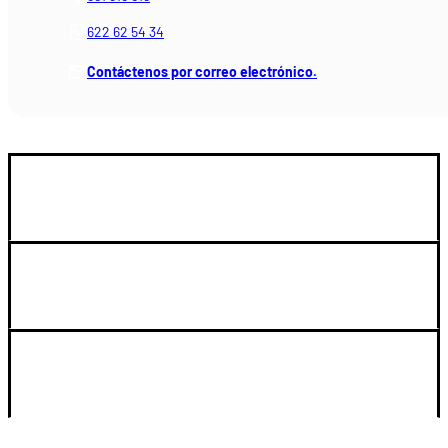
622 62 54 34
Contáctenos por correo electrónico.
GUIA DE COMPRA
LEGAL Y SOPORTE
SU CUENTA