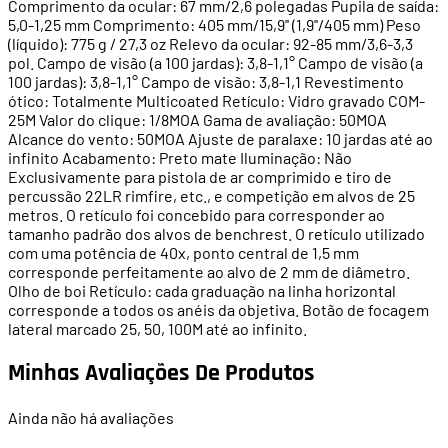
Comprimento da ocular: 67 mm/2,6 polegadas Pupila de saída:
5,0-1,25 mm Comprimento: 405 mm/15,9'' (1,9''/405 mm) Peso
(líquido): 775 g / 27,3 oz Relevo da ocular: 92-85 mm/3,6-3,3
pol. Campo de visão (a 100 jardas): 3,8-1,1° Campo de visão (a
100 jardas): 3,8-1,1° Campo de visão: 3,8-1,1 Revestimento
ótico: Totalmente Multicoated Retículo: Vidro gravado COM-
25M Valor do clique: 1/8MOA Gama de avaliação: 50MOA
Alcance do vento: 50MOA Ajuste de paralaxe: 10 jardas até ao
infinito Acabamento: Preto mate Iluminação: Não
Exclusivamente para pistola de ar comprimido e tiro de
percussão 22LR rimfire, etc., e competição em alvos de 25
metros. O retículo foi concebido para corresponder ao
tamanho padrão dos alvos de benchrest. O retículo utilizado
com uma potência de 40x, ponto central de 1,5 mm
corresponde perfeitamente ao alvo de 2 mm de diâmetro.
Olho de boi Retículo: cada graduação na linha horizontal
corresponde a todos os anéis da objetiva. Botão de focagem
lateral marcado 25, 50, 100M até ao infinito.
Minhas Avaliações De Produtos
Ainda não há avaliações