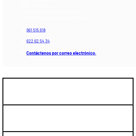
C/ Planxistes, 1
Polígono Industrial "La Mina"
46200 Paiporta (Valencia) España
961 515 618
622 62 54 34
Contáctenos por correo electrónico.
GUIA DE COMPRA
LEGAL Y SOPORTE