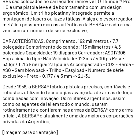
BBs são colocados no carregador removível. O Thunder® Pro
HC é uma pistola leve e de bom tamanho com um design
ergonômico. Um trilho picatinny integrado permite a
montagem de lasers ou luzes táticas. A alça e o escorregador
metálico possuem marcas autênticas da BERSA e cada arma
vem com um número de série exclusivo.
CARACTERÍSTICAS: Comprimento: 192 milímetros / 7,7
polegadas Comprimento do canhão: 115 milímetros / 4,6
polegadas Capacidade: 19 disparos Carregador: ASG17306
Hop acima do tipo: Não Velocidade: 122ms / 400fps Peso:
530gr / 1.2lb Energia: 2,6 joules Ar compactado - CO2 - Bersa -
ASG - Sem blowback - Trilho - Easyload - Número de série
exclusivo - Preto - 0.177 / 4.5 mm -> 2J-3J
Desde 1958, a BERSA® fabrica pistolas precisas, confiáveis e
robustas, utilizando tecnologias avançadas de armas de fogo
combinadas com inovação. Os militares argentinos, assim
como os agentes da lei em todo o mundo, usaram
rotineiramente e confiaram nas armas da BERSA® como arma
oficial. A BERSA® é atualmente uma das maiores corporações
privadas da Argentina.
[Imagem para orientação]