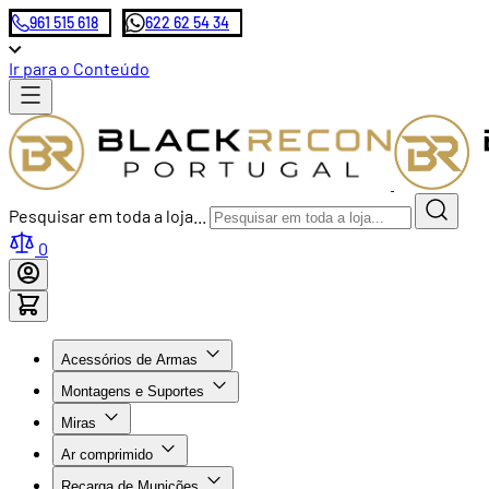
961 515 618
622 62 54 34
Ir para o Conteúdo
Pesquisar em toda a loja...
0
Acessórios de Armas
Montagens e Suportes
Miras
Ar comprimido
Recarga de Munições