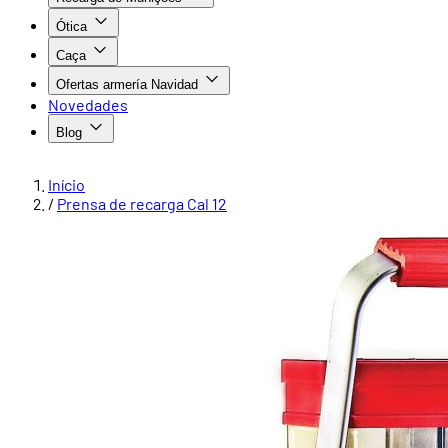
Ótica
Caça
Ofertas armería Navidad
Novedades
Blog
Início
/
Prensa de recarga Cal 12