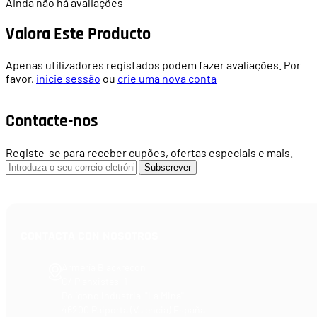
Ainda não há avaliações
Valora Este Producto
Apenas utilizadores registados podem fazer avaliações. Por
favor,
inicie sessão
ou
crie uma nova conta
Contacte-nos
Registe-se para receber cupões, ofertas especiais e mais.
Subscrever
CONTACTA CON NOSOTROS
Armería Blackrecon
C/ Planxistes, 1
Polígono Industrial "La Mina"
46200 Paiporta (Valencia) España