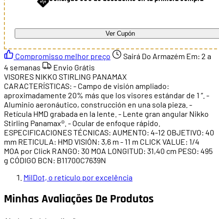
Ver Cupón
Compromisso melhor preço
Sairá Do Armazém Em:
2 a
4 semanas
Envio Grátis
VISORES NIKKO STIRLING PANAMAX
CARACTERÍSTICAS: - Campo de visión ampliado:
aproximadamente 20% más que los visores estándar de 1 “. -
Aluminio aeronáutico, construcción en una sola pieza. -
Retícula HMD grabada en la lente. - Lente gran angular Nikko
Stirling Panamax®. - Ocular de enfoque rápido.
ESPECIFICACIONES TÉCNICAS: AUMENTO: 4-12 OBJETIVO: 40
mm RETICULA: HMD VISIÓN: 3,6 m - 11 m CLICK VALUE: 1/4
MOA por Click RANGO: 30 MOA LONGITUD: 31,40 cm PESO: 495
g CÓDIGO BCN: B11700C7639N
MilDot, o retículo por excelência
Minhas Avaliações De Produtos