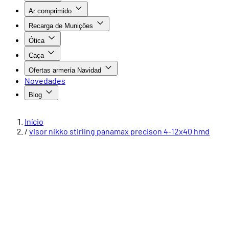
Ar comprimido
Recarga de Munições
Ótica
Caça
Ofertas armería Navidad
Novedades
Blog
Início
/
visor nikko stirling panamax precison 4-12x40 hmd