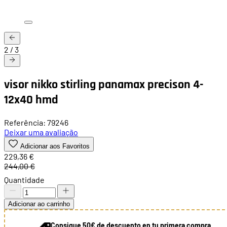
2
/
3
visor nikko stirling panamax precison 4-
12x40 hmd
Referência: 79246
Deixar uma avaliação
Adicionar aos Favoritos
229,36 €
244,00 €
Quantidade
Adicionar ao carrinho
Consigue 50€ de descuento en tu primera compra