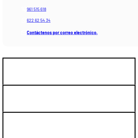
961 515 618
622 62 54 34
Contáctenos por correo electrónico.
GUIA DE COMPRA
LEGAL Y SOPORTE
SU CUENTA