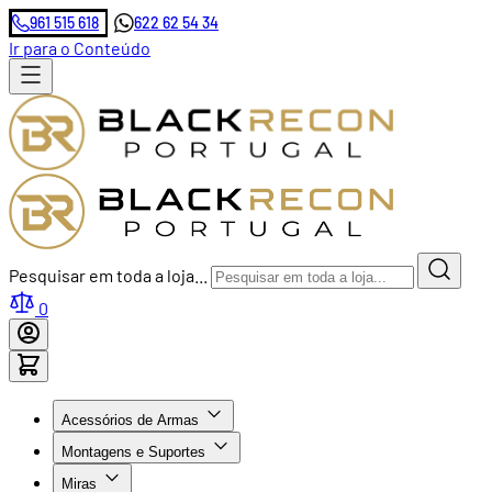
961 515 618
622 62 54 34
Ir para o Conteúdo
Pesquisar em toda a loja...
0
Acessórios de Armas
Montagens e Suportes
Miras