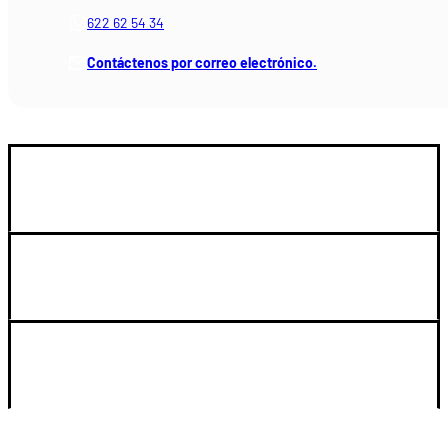
622 62 54 34
Contáctenos por correo electrónico.
GUIA DE COMPRA
LEGAL Y SOPORTE
SU CUENTA