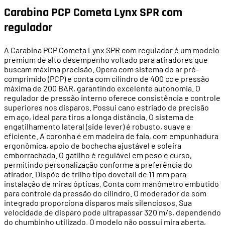
Carabina PCP Cometa Lynx SPR com
regulador
A Carabina PCP Cometa Lynx SPR com regulador é um modelo
premium de alto desempenho voltado para atiradores que
buscam máxima precisão. Opera com sistema de ar pré-
comprimido (PCP) e conta com cilindro de 400 cc e pressão
máxima de 200 BAR, garantindo excelente autonomia. O
regulador de pressão interno oferece consistência e controle
superiores nos disparos. Possui cano estriado de precisão
em aço, ideal para tiros a longa distância. O sistema de
engatilhamento lateral (side lever) é robusto, suave e
eficiente. A coronha é em madeira de faia, com empunhadura
ergonômica, apoio de bochecha ajustável e soleira
emborrachada. O gatilho é regulável em peso e curso,
permitindo personalização conforme a preferência do
atirador. Dispõe de trilho tipo dovetail de 11 mm para
instalação de miras ópticas. Conta com manômetro embutido
para controle da pressão do cilindro. O moderador de som
integrado proporciona disparos mais silenciosos. Sua
velocidade de disparo pode ultrapassar 320 m/s, dependendo
do chumbinho utilizado. O modelo não possui mira aberta,