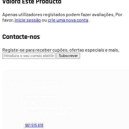
Valora Este Producto
Apenas utilizadores registados podem fazer avaliações. Por
favor,
inicie sessão
ou
crie uma nova conta
Contacte-nos
Registe-se para receber cupões, ofertas especiais e mais.
Subscrever
CONTACTA CON NOSOTROS
Armería Blackrecon
C/ Planxistes, 1
Polígono Industrial "La Mina"
46200 Paiporta (Valencia) España
961 515 618