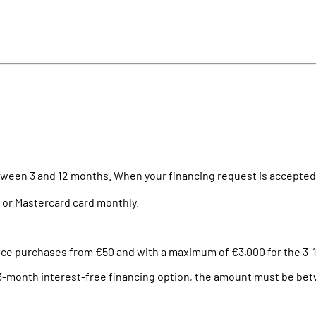
tween
3 and 12
months
.
When
your
financing
request
is
accepted
a
or
Mastercard
card
monthly
.
nce
purchases
from
€50 and
with
a
maximum
of
€3,000
for
the
3-
3-month
interest
-free
financing
option
,
the
amount
must
be
bet