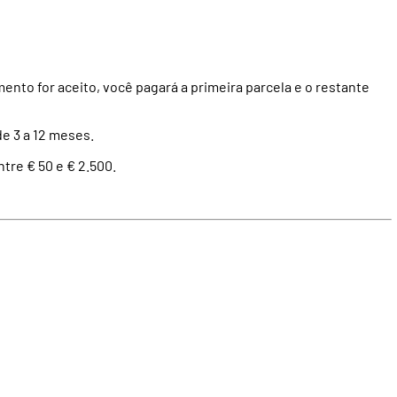
mento
for
aceito,
você
pagará a
primeira
parcela e o restante
e 3 a 12 meses.
tre € 50 e € 2.500.