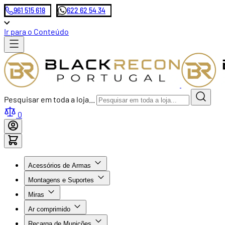
961 515 618
622 62 54 34
Ir para o Conteúdo
Pesquisar em toda a loja...
0
Acessórios de Armas
Montagens e Suportes
Miras
Ar comprimido
Recarga de Munições