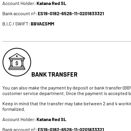
Account Holder:
Katana Red SL
Bank account nº:
ES19-0182-6526-11-0201833321
B.I.C / SWIFT:
BBVAESMM
BANK TRANSFER
You can also make the payment by deposit or bank transfer (BBV
customer service department. Once the payment is accepted by u
Keep in mind that the transfer may take between 2 and 4 worki
formalized.
Account Holder:
Katana Red SL
Bank account nº:
ES19-0182-6526-11-0201833321