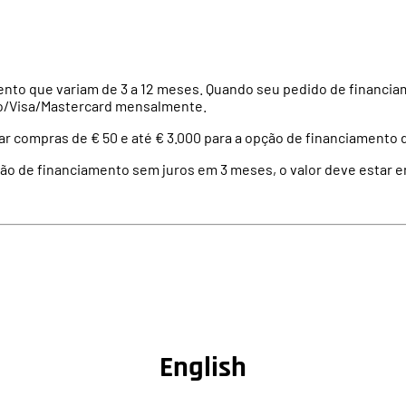
ento
que
variam
de 3 a 12 meses.
Quando
seu
pedido de
financia
o/Visa/
Mastercard
mensalmente
.
ar compras de € 50 e até € 3.000 para a
opção
de
financiamento
d
ção de financiamento sem juros em 3 meses, o valor deve estar en
-
English