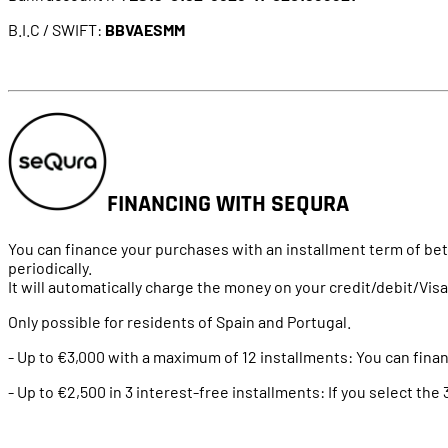
B.I.C / SWIFT:
BBVAESMM
FINANCING WITH SEQURA
You
can
finance
your
purchases
with
an
installment
term
of
be
periodically
.
It
will
automatically
charge
the
money
on
your
credit
/
debit
/Vis
Only
possible
for
residents
of
Spain
and Portugal.
- Up
to
€3,000
with
a
maximum
of
12
installments
:
You
can
fina
- Up
to
€2,500 in 3
interest
-free
installments
:
If
you
select
the