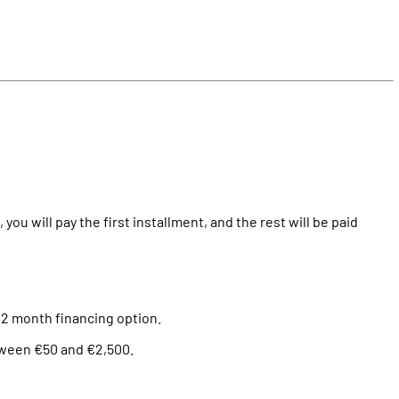
,
you
will
pay
the
first
installment
, and
the
rest
will
be
paid
12
month
financing
option
.
ween
€50 and €2,500.