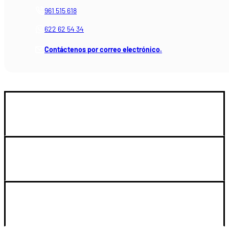
961 515 618
622 62 54 34
Contáctenos por correo electrónico.
GUIA DE COMPRA
LEGAL Y SOPORTE
SU CUENTA