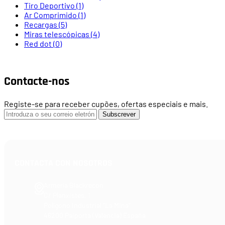
Tiro Deportivo
(1)
Ar Comprimido
(1)
Recargas
(5)
Miras telescópicas
(4)
Red dot
(0)
Contacte-nos
Registe-se para receber cupões, ofertas especiais e mais.
Subscrever
CONTACTA CON NOSOTROS
Armería Blackrecon
C/ Planxistes, 1
Polígono Industrial "La Mina"
46200 Paiporta (Valencia) España