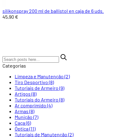
silikonspray 200 ml de ballistol en caja de 6 uds.
45,90 €
Categorias
Limpeza e Manutenção
(2)
Tiro Desportivo
(8)
Tutoriais de Armeiro
(9)
Artigos
(8)
Tutoriais do Armeiro
(8)
Ar comprimido
(4)
Armas
(8)
Munição
(7)
Caça
(6)
Óptica
(11)
Tutoriais de Manutenção
(2)