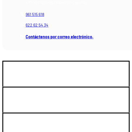
46200 Paiporta (Valencia) España
961 515 618
622 62 54 34
Contáctenos por correo electrónico.
GUIA DE COMPRA
LEGAL Y SOPORTE
SU CUENTA