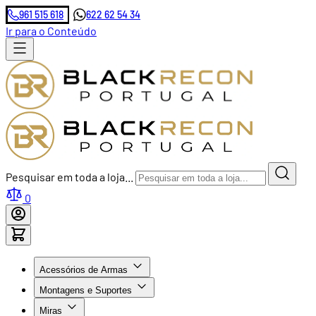
961 515 618
622 62 54 34
Ir para o Conteúdo
Pesquisar em toda a loja...
0
Acessórios de Armas
Montagens e Suportes
Miras