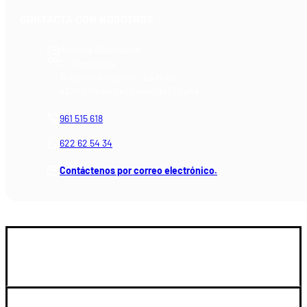
CONTACTA CON NOSOTROS
Armería Blackrecon
C/ Planxistes, 1
Polígono Industrial "La Mina"
46200 Paiporta (Valencia) España
961 515 618
622 62 54 34
Contáctenos por correo electrónico.
GUIA DE COMPRA