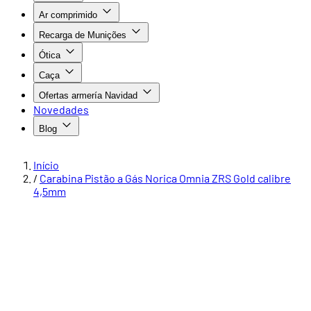
Ar comprimido
Recarga de Munições
Ótica
Caça
Ofertas armería Navidad
Novedades
Blog
Início
/
Carabina Pistão a Gás Norica Omnia ZRS Gold calibre
4,5mm