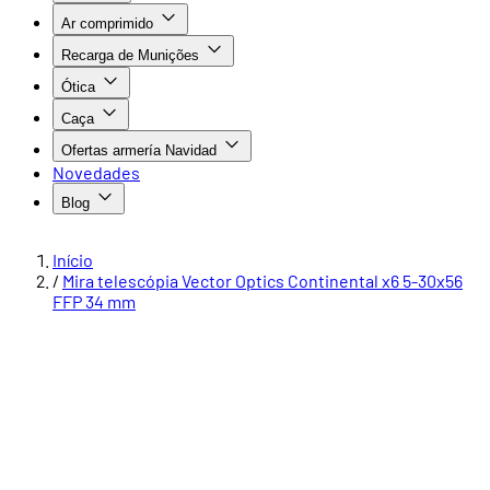
Ar comprimido
Recarga de Munições
Ótica
Caça
Ofertas armería Navidad
Novedades
Blog
Início
/
Mira telescópia Vector Optics Continental x6 5-30x56
FFP 34 mm