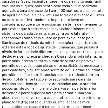
cacadores. Sua principal vantagem e que e muito mais facil
calcular os cliques, pois neste caso cada clique realizado
equivale a uma correcao de 1 cm a 100 metros. o alcance total
de ajuste do clique e de 26 mils na torre de elevacao e 16 mils
na torre de deriva. tambem e importante levar em
consideracao que a torre possui um sistema de travamento
para evitar que a correcao se mova acidentalmente e o
sistema de parada de zero. a terceira torre lateral e
responsavel tanto pelo ajuste de paralaxe quanto pela
iluminacao do reticulo da mira telescopica. na parte mais
externa esta a roda de ajuste de iluminacao, que possui 6
niveis de intensidade diferentes e um ponto entre eles para
desliga-la sem precisar chegar a 0 girando a roda inteira. na
parte mais interna da torre, a roda de ajuste de paralaxe
permite que voce foque claramente na distância necessaria
para cada tiro. o ajuste pode ser feito de 10 jardas ao infinito,
permitindo o foco em distâncias curtas. o reticulo tem um
design totalmente tatico e foi escolhido para garantir
calculos balisticos precisos e detalhados para o atirador.
possui um design em formato de arvore na parte inferior,
deixando a parte superior livre para garantir uma boa
observacao do alvo. neste caso o reticulo esta no primeiro
plano focal (ffp) entao quando as ampliacões da mira
telescopica sao usadas o tamanho do reticulo cresce