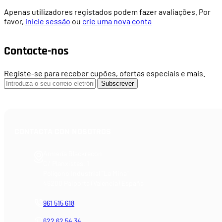
Apenas utilizadores registados podem fazer avaliações. Por
favor,
inicie sessão
ou
crie uma nova conta
Contacte-nos
Registe-se para receber cupões, ofertas especiais e mais.
Subscrever
CONTACTA CON NOSOTROS
Armería Blackrecon
C/ Planxistes, 1
Polígono Industrial "La Mina"
46200 Paiporta (Valencia) España
961 515 618
622 62 54 34