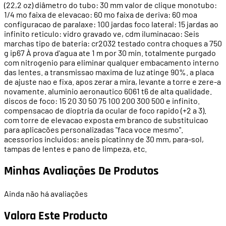
(22,2 oz) diâmetro do tubo: 30 mm valor de clique monotubo:
1/4 mo faixa de elevacao: 60 mo faixa de deriva: 60 moa
configuracao de paralaxe: 100 jardas foco lateral: 15 jardas ao
infinito reticulo: vidro gravado ve, cdm iluminacao: Seis
marchas tipo de bateria: cr2032 testado contra choques a 750
g ip67 À prova d'agua ate 1 m por 30 min. totalmente purgado
com nitrogenio para eliminar qualquer embacamento interno
das lentes. a transmissao maxima de luz atinge 90%. a placa
de ajuste nao e fixa. apos zerar a mira, levante a torre e zere-a
novamente. aluminio aeronautico 6061 t6 de alta qualidade.
discos de foco: 15 20 30 50 75 100 200 300 500 e infinito.
compensacao de dioptria da ocular de foco rapido (+2 a 3).
com torre de elevacao exposta em branco de substituicao
para aplicacões personalizadas "faca voce mesmo".
acessorios incluidos: aneis picatinny de 30 mm, para-sol,
tampas de lentes e pano de limpeza, etc.
Minhas Avaliações De Produtos
Ainda não há avaliações
Valora Este Producto