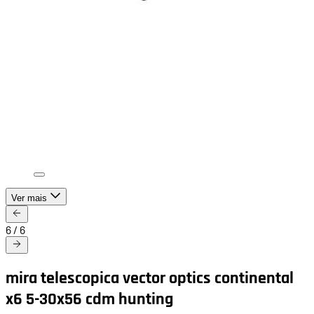
Ver mais
6
/
6
mira telescopica vector optics continental
x6 5-30x56 cdm hunting