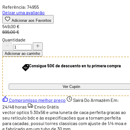
Referência: 74955
Deixar uma avaliação
Adicionar aos Favoritos
549,00 €
699,00 €
Quantidade
Adicionar ao carrinho
Consigue 50€ de descuento en tu primera compra
Ver Cupón
Compromisso melhor preço
Sairá Do Armazém Em:
24/48 horas
Envio Grátis
vector optics 5 30x56 e uma luneta de caca perfeita gracas ao
seu reticulo bdc e às especificacões que a tornam perfeita
para cacadas. possui torres classicas com ajuste de 1/4 moa e
e fabricado em um tubo de 30 mm.