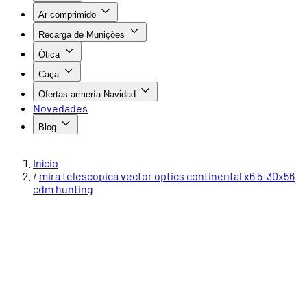
Ar comprimido
Recarga de Munições
Ótica
Caça
Ofertas armería Navidad
Novedades
Blog
Início
/
mira telescopica vector optics continental x6 5-30x56
cdm hunting