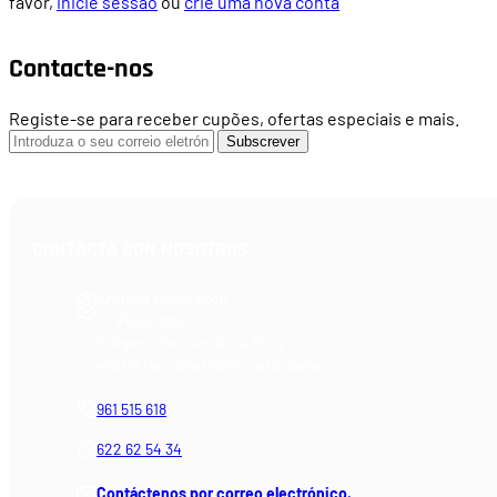
favor,
inicie sessão
ou
crie uma nova conta
Contacte-nos
Registe-se para receber cupões, ofertas especiais e mais.
Subscrever
CONTACTA CON NOSOTROS
Armería Blackrecon
C/ Planxistes, 1
Polígono Industrial "La Mina"
46200 Paiporta (Valencia) España
961 515 618
622 62 54 34
Contáctenos por correo electrónico.