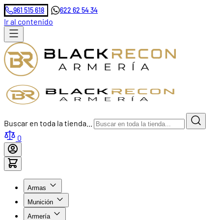
961 515 618
622 62 54 34
Ir al contenido
Buscar en toda la tienda...
0
Armas
Munición
Armería