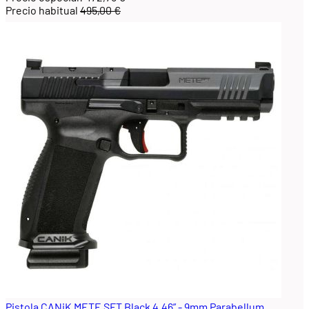
Precio habitual
495,00 €
Pistola CANiK METE SFT Black 4.46” - 9mm Parabellum