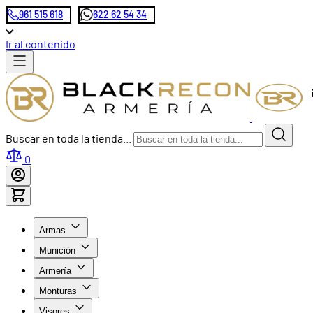
961 515 618
622 62 54 34
Ir al contenido
Buscar en toda la tienda...
0
Armas
Munición
Armería
Monturas
Visores