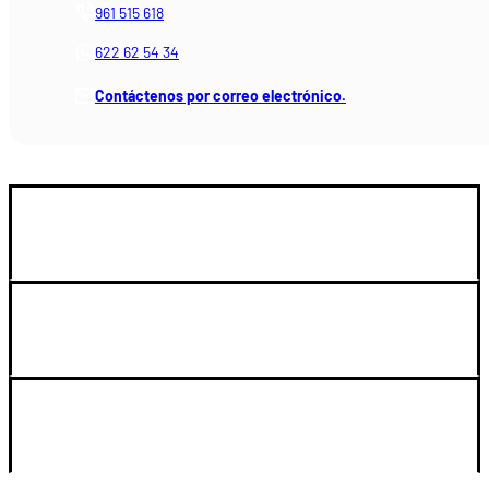
961 515 618
622 62 54 34
Contáctenos por correo electrónico.
GUIA DE COMPRA
SOPORTE
LEGAL Y CUENTA