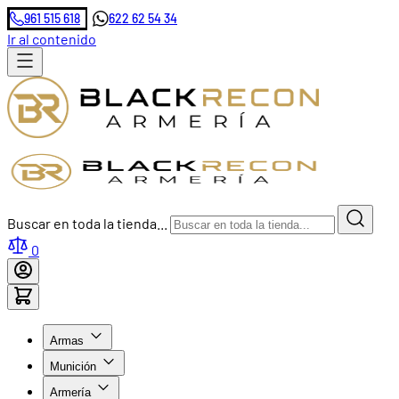
961 515 618
622 62 54 34
Ir al contenido
Buscar en toda la tienda...
0
Armas
Munición
Armería