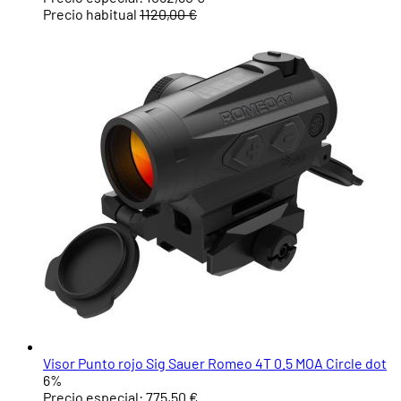
Precio habitual
1120,00 €
Visor Punto rojo Sig Sauer Romeo 4T 0.5 MOA Circle dot
6%
Precio especial:
775,50 €