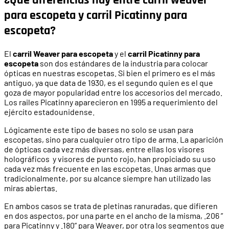
¿Qué diferencias hay entre carril weaver
para escopeta y carril Picatinny para
escopeta?
El
carril Weaver para escopeta
y el
carril Picatinny para
escopeta
son dos estándares de la industria para colocar
ópticas en nuestras escopetas. Si bien el primero es el más
antiguo, ya que data de 1930, es el segundo quien es el que
goza de mayor popularidad entre los accesorios del mercado.
Los railes Picatinny aparecieron en 1995 a requerimiento del
ejército estadounidense.
Lógicamente este tipo de bases no solo se usan para
escopetas, sino para cualquier otro tipo de arma. La aparición
de ópticas cada vez más diversas, entre ellas los visores
holográficos y visores de punto rojo, han propiciado su uso
cada vez más frecuente en las escopetas. Unas armas que
tradicionalmente, por su alcance siempre han utilizado las
miras abiertas.
En ambos casos se trata de pletinas ranuradas, que difieren
en dos aspectos, por una parte en el ancho de la misma, .206 ”
para Picatinny y .180” para Weaver, por otra los segmentos que