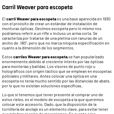
Carril Weaver para escopeta
El
carril Weaver para escopeta
es una base aparecida en 1930
con el proósito de crear un estándar de instalación de
monturas ópticas. Decimos escopeta pero lo mismo nos
podríamos referir a un rifle o incluso un arma corta. Se
caracteriza por tratarse de una pletina con ranuras de un
ancho de .180”, pero que no marca ninguna especificación en
cuanto a la dimensión de los segmentos.
Estos
carriles Weaver para escopeta
,se han popularizado
enormemente,debido al creciente interés por las ópticas
para monterías y batidas. Los visores de punto rojo u
holográficos con origen táctico que se emplean en escopetas
policiales y militares. Antes colocar una óptica en una
escopeta no tenía mucho sentido por las distancias de abate,
por lo que no existían soluciones específicas.
Lo que si tenemos que tener presente al comprar uno de
estos rieles, es el modelo de escopeta a la que queremos
colocar este accesorio. Dado, que la disposición de la
tornillería de anclaje es un elemento clave, para evitar tener
que taladrar el cajón de mecanismos. En cuanto a los