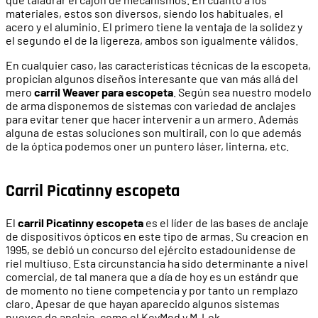
materiales, estos son diversos, siendo los habituales, el
acero y el aluminio. El primero tiene la ventaja de la solidez y
el segundo el de la ligereza, ambos son igualmente válidos.
En cualquier caso, las características técnicas de la escopeta,
propician algunos diseños interesante que van más allá del
mero
carril Weaver para escopeta
. Según sea nuestro modelo
de arma disponemos de sistemas con variedad de anclajes
para evitar tener que hacer intervenir a un armero. Además
alguna de estas soluciones son multirail, con lo que además
de la óptica podemos oner un puntero láser, linterna, etc.
Carril Picatinny escopeta
El
carril Picatinny escopeta
es el líder de las bases de anclaje
de dispositivos ópticos en este tipo de armas. Su creacion en
1995, se debió un concurso del ejército estadounidense de
riel multiuso. Esta circunstancia ha sido determinante a nivel
comercial, de tal manera que a día de hoy es un estándr que
de momento no tiene competencia y por tanto un remplazo
claro. Apesar de que hayan aparecido algunos sistemas
nuevos de anclaje, como el KeyMod y M-Lok.