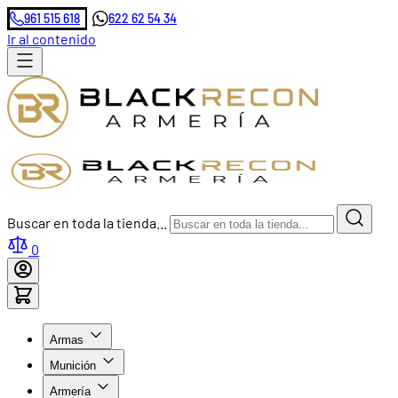
961 515 618
622 62 54 34
Ir al contenido
Buscar en toda la tienda...
0
Armas
Munición
Armería