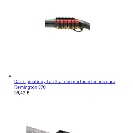
Carril picatinny Tac Star con portacartuchos para
Remington 870
98,42 €