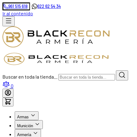
961 515 618
622 62 54 34
Ir al contenido
Buscar en toda la tienda...
0
Armas
Munición
Armería