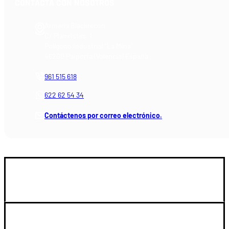
CONTACTA CON NOSOTROS
Armería Blackrecon
C/ Planxistes, 1
Polígono Industrial "La Mina"
46200 Paiporta (Valencia) España
961 515 618
622 62 54 34
Contáctenos por correo electrónico.
GUIA DE COMPRA
SOPORTE