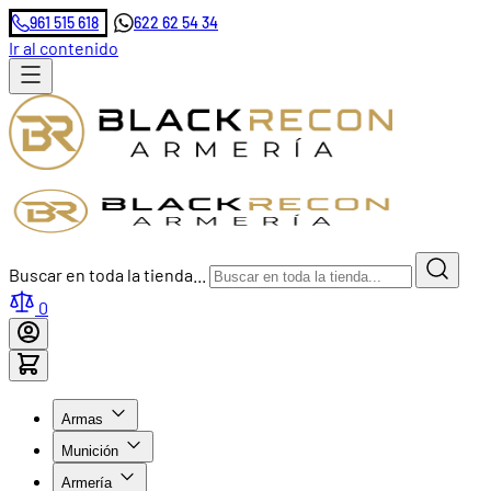
961 515 618
622 62 54 34
Ir al contenido
Buscar en toda la tienda...
0
Armas
Munición
Armería