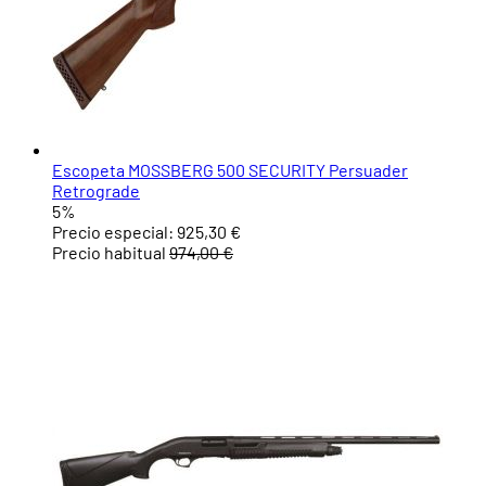
Escopeta MOSSBERG 500 SECURITY Persuader
Retrograde
5%
Precio especial:
925,30 €
Precio habitual
974,00 €