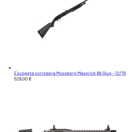
Escopeta corredera Mossberg Maverick 88 Slug - 12/76
528,00 €