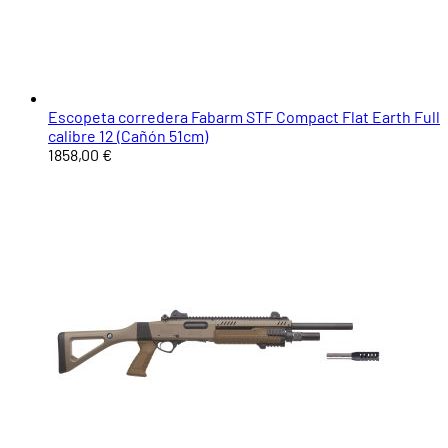
Escopeta corredera Fabarm STF Compact Flat Earth Full
calibre 12 (Cañón 51cm)
1858,00 €