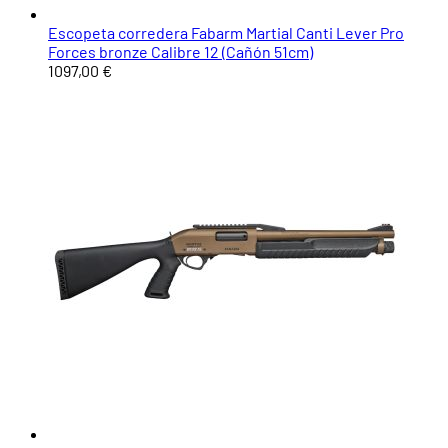
Escopeta corredera Fabarm Martial Canti Lever Pro
Forces bronze Calibre 12 (Cañón 51cm)
1097,00 €