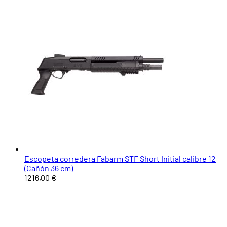
Escopeta corredera Fabarm STF Short Initial calibre 12
(Cañón 36 cm)
1216,00 €