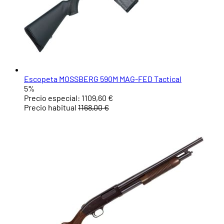
Escopeta MOSSBERG 590M MAG-FED Tactical
5%
Precio especial:
1109,60 €
Precio habitual
1168,00 €