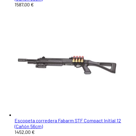
1587,00 €
Escopeta corredera Fabarm STF Compact Initial 12
(Cañón 56cm)
1452,00 €