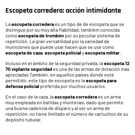
Escopeta corredera: acción intimidante
La
escopeta corredera
es un tipo de de escopeta que se
distingue por su muy alta fiabilidad, tambiém conocida
como
escopeta de trombón
por su peculiar sistema de
repetición. La gran versatilidad por la variedad de
municiones que puede usar hacen que se use como
escopeta de caza
,
escopeta policial
y
escopeta militar
.
Incluso en el ámbito de la seguridad privada, la
escopeta 12
70 vigilante seguridad
es una de las armas de dotación más
apreciadas También, en aquellos países donde está
permitido, este tipo de escopeta es la
escopeta para
defensa policial
preferida por muchos usuarios.
En el caso de la caza, la
escopeta corredera
es un arma
muy empleada en batidas y monterías, dado que permite
una buena cadencia de disparo y al ser un arma de
repetición, no tiene limitado el número de cartuchos de su
depósito tubular.