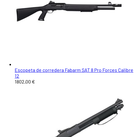
Escopeta de corredera Fabarm SAT 8 Pro Forces Calibre
12
1802,00 €