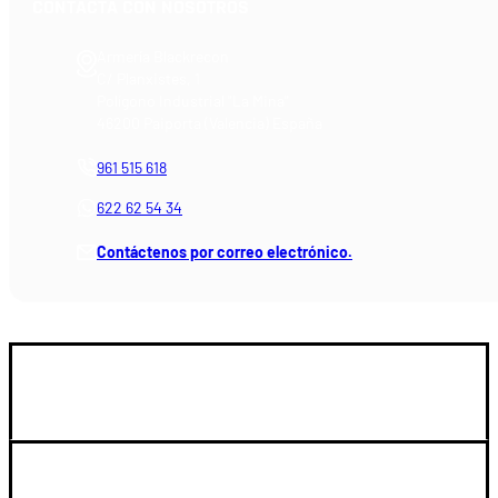
CONTACTA CON NOSOTROS
Armería Blackrecon
C/ Planxistes, 1
Polígono Industrial "La Mina"
46200 Paiporta (Valencia) España
961 515 618
622 62 54 34
Contáctenos por correo electrónico.
GUIA DE COMPRA
SOPORTE