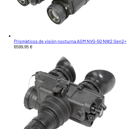
Prismáticos de visión nocturna AGM NVG-50 NW2 Gen2+
6599,95 €