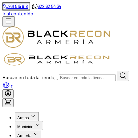
961 515 618
622 62 54 34
Ir al contenido
Buscar en toda la tienda...
0
Armas
Munición
Armería