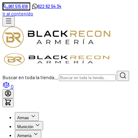
961 515 618
622 62 54 34
Ir al contenido
Buscar en toda la tienda...
0
Armas
Munición
Armería