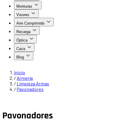
Monturas
Visores
Aire Comprimido
Recarga
Óptica
Caza
Blog
Inicio
/
Armería
/
Limpieza Armas
/
Pavonadores
Pavonadores