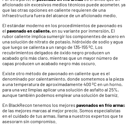
aficionado sin excesivos medios técnicos puede acometer, ya
que las otras opciones en caliente requieren de una
infraestructura fuera del alcance de un aficionado medio.
El estándar moderno en los procedimientos de pavonado es
el
pavonado en caliente,
en su variante por inmersión
.
El
rubor caliente implica sumergir los componentes de acero en
una solución de nitrato de potasio, hidróxido de sodio y agua
que luego se calienta a un rango de 135-155 ºC. Los
recubrimientos delgados de óxido negro producen un
acabado gris más claro, mientras que un mayor número de
capas producen un acabado negro más oscuro.
Existe otro método de pavonado en caliente que es el
denominado por calentamiento, donde sometemos a la pieza
a una temperatura de aproximadamente 400 ºC en un horno,
para una vez limpias aplicar una solución de asfalto al 25%,
aunque también podemos emplear una solución de barniz.
En BlackRecon tenemos los mejores
pavonados en frío arma
s
de las mejores marcas al mejor precio. Somos especialistas
en el cuidado de tus armas, llama a nuestros expertos que te
asesorarn sin compromiso.