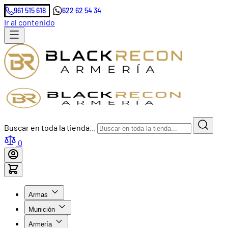
961 515 618
622 62 54 34
Ir al contenido
Buscar en toda la tienda...
0
Armas
Munición
Armería