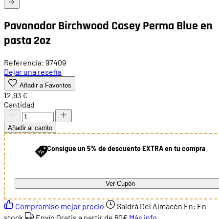
Pavonador Birchwood Casey Perma Blue en
pasta 2oz
Referencia: 97409
Dejar una reseña
Añadir a Favoritos
12,93 €
Cantidad
Añadir al carrito
Consigue un 5% de descuento EXTRA en tu compra
Ver Cupón
Compromiso mejor precio
Saldrá Del Almacén En:
En
stock
Envío Gratis a partir de
60€
Más info