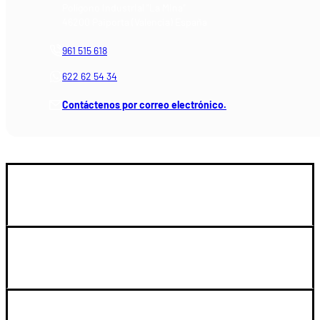
Polígono Industrial "La Mina"
46200 Paiporta (Valencia) España
961 515 618
622 62 54 34
Contáctenos por correo electrónico.
GUIA DE COMPRA
SOPORTE