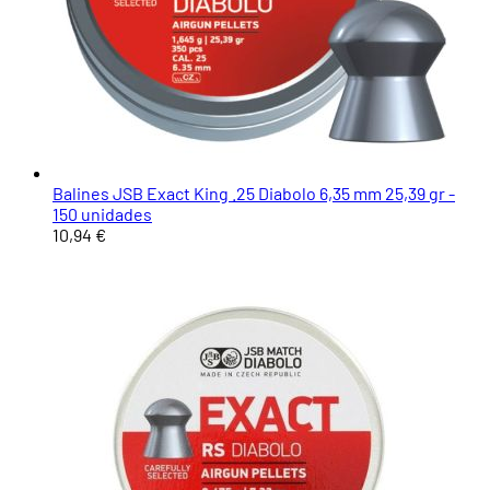
Balines JSB Exact King .25 Diabolo 6,35 mm 25,39 gr -
150 unidades
10,94 €