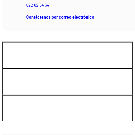
622 62 54 34
Contáctenos por correo electrónico.
GUIA DE COMPRA
SOPORTE
LEGAL Y CUENTA