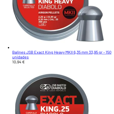
Balines JSB Exact King Heavy MKII 6,35 mm 33,95 gr - 150
unidades
10,94 €