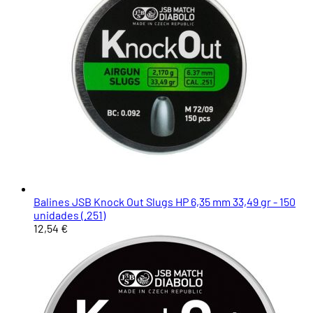
Balines JSB Knock Out Slugs HP 6,35 mm 33,49 gr - 150
unidades (.251)
12,54 €