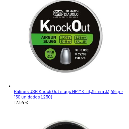
Balines JSB Knock Out slugs HP MKii 6,35 mm 33,49 gr -
150 unidades (.250)
12,54 €