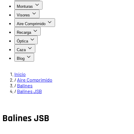
Monturas
Visores
Aire Comprimido
Recarga
Óptica
Caza
Blog
Inicio
/
Aire Comprimido
/
Balines
/
Balines JSB
Balines JSB