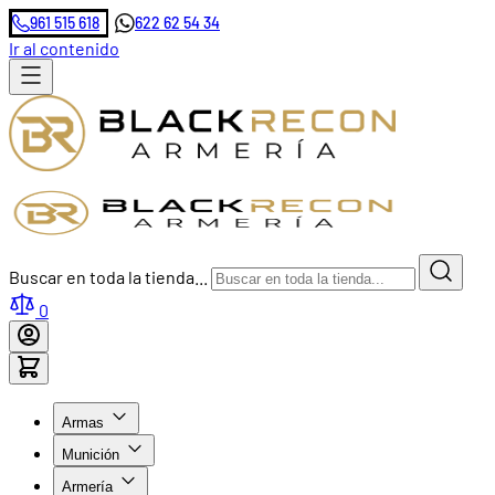
961 515 618
622 62 54 34
Ir al contenido
Buscar en toda la tienda...
0
Armas
Munición
Armería