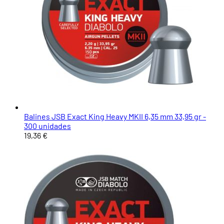
Balines JSB Exact King Heavy MKII 6,35 mm 33,95 gr -
300 unidades
19,36 €