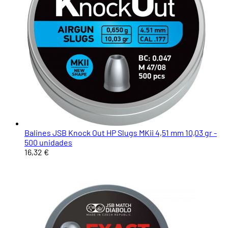
Balines JSB Knock Out HP Slugs MKii 4,51 mm 10,03 gr -
500 unidades
16,32 €