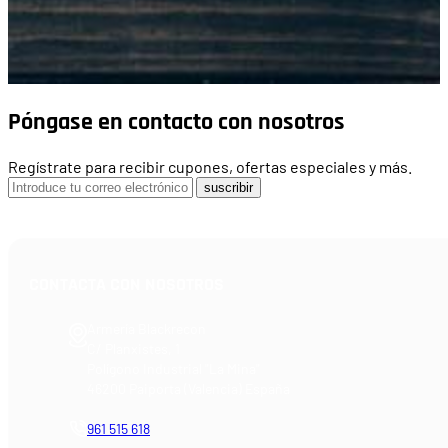
Póngase en contacto con nosotros
Regístrate para recibir cupones, ofertas especiales y más.
suscribir
CONTACTA CON NOSOTROS
Armería Blackrecon
C/ Planxistes, 1
Polígono Industrial "La Mina"
46200 Paiporta (Valencia) España
961 515 618