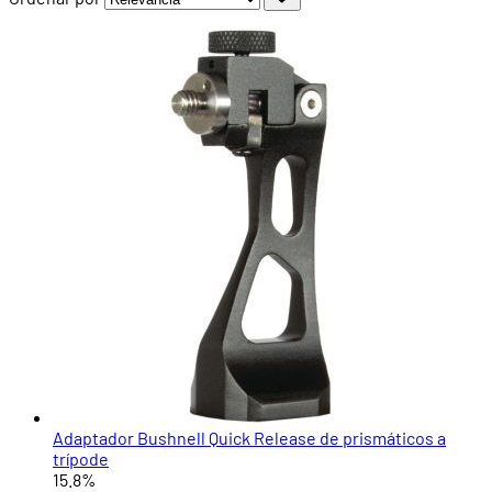
Adaptador Bushnell Quick Release de prismáticos a
trípode
15.8%