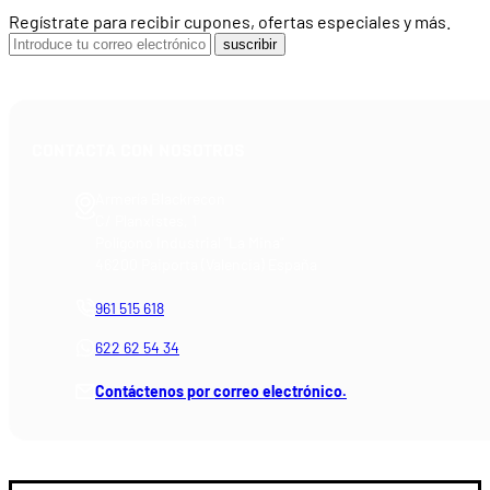
Regístrate para recibir cupones, ofertas especiales y más.
suscribir
CONTACTA CON NOSOTROS
Armería Blackrecon
C/ Planxistes, 1
Polígono Industrial "La Mina"
46200 Paiporta (Valencia) España
961 515 618
622 62 54 34
Contáctenos por correo electrónico.