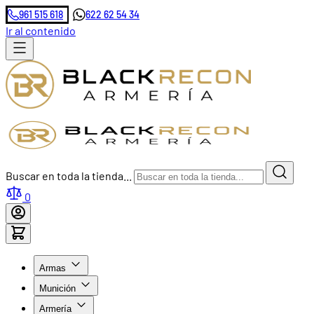
961 515 618
622 62 54 34
Ir al contenido
Buscar en toda la tienda...
0
Armas
Munición
Armería