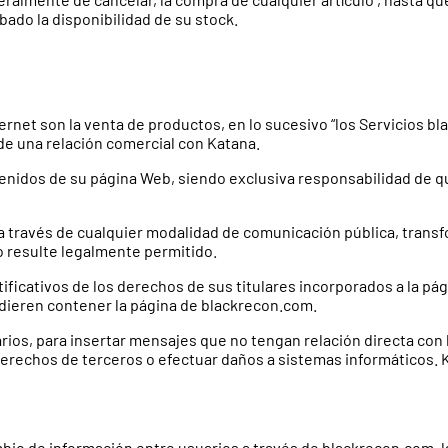
bado la disponibilidad de su stock.
rnet son la venta de productos, en lo sucesivo “los Servicios bl
de una relación comercial con Katana.
enidos de su página Web, siendo exclusiva responsabilidad de quie
ico a través de cualquier modalidad de comunicación pública, tran
lo resulte legalmente permitido.
ntificativos de los derechos de sus titulares incorporados a la p
dieren contener la página de blackrecon.com.
arios, para insertar mensajes que no tengan relación directa con 
s derechos de terceros o efectuar daños a sistemas informáticos. 
mbio de información entre usuarios a través de blackrecon.com, l