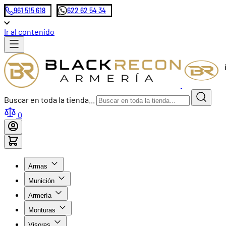
961 515 618
622 62 54 34
Ir al contenido
Buscar en toda la tienda...
0
Armas
Munición
Armería
Monturas
Visores