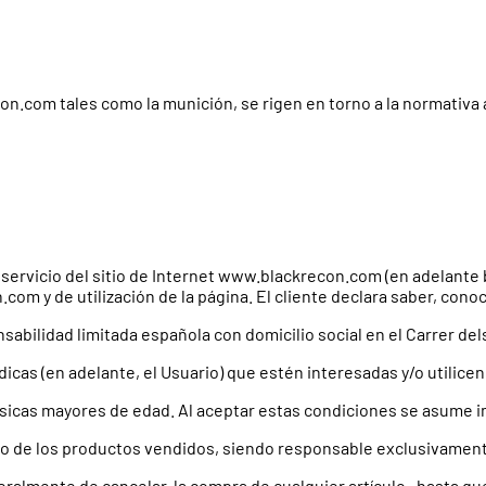
econ.com tales como la munición, se rigen en torno a la normativa
 servicio del sitio de Internet www.blackrecon.com (en adelante
com y de utilización de la página. El cliente declara saber, cono
bilidad limitada española con domicilio social en el Carrer dels 
rídicas (en adelante, el Usuario) que estén interesadas y/o utilice
sicas mayores de edad. Al aceptar estas condiciones se asume i
nto de los productos vendidos, siendo responsable exclusivamente
ateralmente de cancelar, la compra de cualquier artículo , hasta 