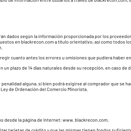
rán dados según la información proporcionada por los proveedor
uestos en blackrecon.com a título orientativo, así como todos l
m.
gir cuanto antes los errores u omisiones que pudiera haber en 
n un plazo de 14 días naturales desde su recepción, en caso de d
 penalidad alguna, si bien podrá exigirse al comprador que se ha
, Ley de Ordenación del Comercio Minorista.
dos desde la página de Internet: www. blackrecon.com.
izar tarjetas de crédito y que las mismas tienen fondos suficien