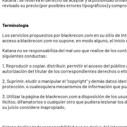
revisado su precio (por posibles errores tipográficos) y compro
Terminología
Los servicios propuestos por blackrecon.com en su sitio de Inte
acceso a blackrecon.com no supone, en modo alguno, el inicio 
Katana no se responsabiliza del mal uso que realice de los cont
siguientes conductas:
1. Reproducir o copiar, distribuir, permitir el acceso del públ
autorización del titular de los correspondientes derechos o el
2. Suprimir, eludir o manipular el "copyright" y demás datos ide
protección, o cualesquiera mecanismos de información que pu
3. Utilizar la página de blackrecon.com a disposición de los usu
ilícitos, difamatorios o cualquier otro que pudiera lesionar lo
su juicio considere inapropiado.
Katana declina toda responsabilidad que se derive del interca