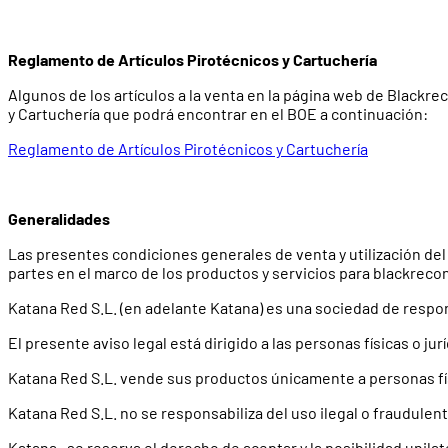
Reglamento de Artículos Pirotécnicos y Cartuchería
Algunos de los artículos a la venta en la página web de Blackr
y Cartuchería que podrá encontrar en el BOE a continuación:
Reglamento de Artículos Pirotécnicos y Cartuchería
Generalidades
Las presentes condiciones generales de venta y utilización del
partes en el marco de los productos y servicios para blackrecon.
Katana Red S.L. (en adelante Katana) es una sociedad de responsa
El presente aviso legal está dirigido a las personas físicas o ju
Katana Red S.L. vende sus productos únicamente a personas fí
Katana Red S.L. no se responsabiliza del uso ilegal o fraudule
Katana , se reserva el derecho de aceptar y la posibilidad unil